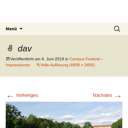
Zum
Brandenburgischer
Inhalt
Frisbeesport-Verband e. V.
springen
Suchen
Menü
nach:
dav
Veröffentlicht am
6. Juni 2019
in
Campus Festival –
Impressionen
Volle Auflösung (4608 × 3456)
←
→
Vorheriges
Nächstes