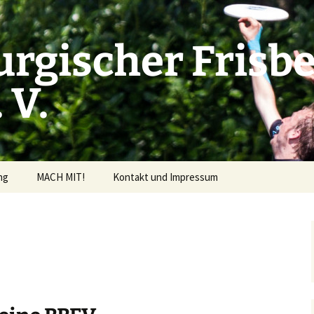
rgischer Frisbe
 V.
ng
MACH MIT!
Kontakt und Impressum
derrichtlinien
ng beantragen