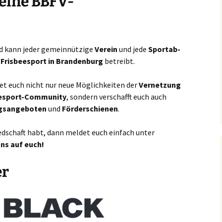
 eine BBFV-
nd kann jeder gemein­nüt­zi­ge
Ver­ein
und jede
Sport­ab­
r
Fris­bee­s­port in Bran­den­burg
betreibt.
net euch nicht nur neue Mög­lich­kei­ten der
Ver­net­zung
e­s­port-Com­mu­ni­ty
, son­dern ver­schafft euch auch
s­an­ge­bo­ten
und
För­der­schie­nen
.
ied­schaft habt, dann mel­det euch ein­fach unter
uns auf euch!
er