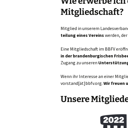
Wie erwerbe ich
Satzung und Ordnungen
Mitgliedschaft?
Historie
Mit­glied in unse­rem Lan­des­ver­ba
Sitzungsprotokolle
tei­lung eines Ver­eins
wer­den, de
Eine Mit­glied­schaft im BBFV eröff­
in der bran­den­bur­gi­schen Fris­be
Zugang zu unse­ren
Unter­stüt­zung
Wenn ihr Inter­es­se an einer Mit­gl
vorstand[ät]bbfv.org.
Wir freu­en 
Unsere Mitglied