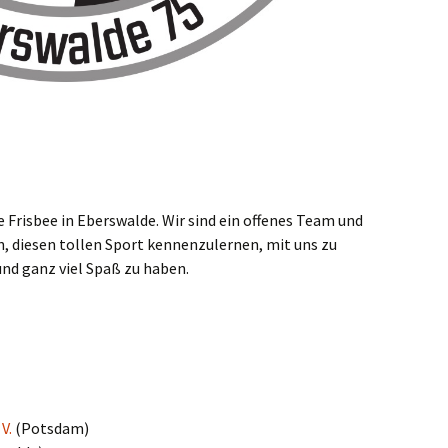
e Fris­bee in Ebers­wal­de. Wir sind ein offe­nes Team und
, die­sen tol­len Sport ken­nen­zu­ler­nen, mit uns zu
en und ganz viel Spaß zu haben.
 V.
(Pots­dam)