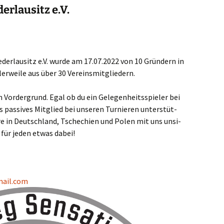
erlausitz e.V.
­der­lau­sitz e.V. wur­de am 17.07.2022 von 10 Grün­dern in
ler­wei­le aus über 30 Vereinsmitgliedern.
or­der­grund. Egal ob du ein Gele­gen­heits­spie­ler bei
pas­si­ves Mit­glied bei unse­ren Tur­nie­ren unter­stüt­
e­re in Deutsch­land, Tsche­chi­en und Polen mit uns unsi­
 für jeden etwas dabei!
mail.com