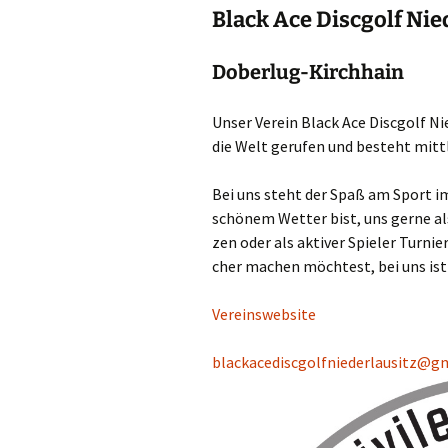
Black Ace Discgolf Nied
Doberlug-Kirchhain
Unser Ver­ein Black Ace Disc­golf Nie
die Welt geru­fen und besteht mitt­
Bei uns steht der Spaß am Sport im V
schö­nem Wet­ter bist, uns ger­ne als 
zen oder als akti­ver Spie­ler Tur­ni
cher machen möch­test, bei uns ist
Ver­eins­web­site
blackacediscgolfniederlausitz@g