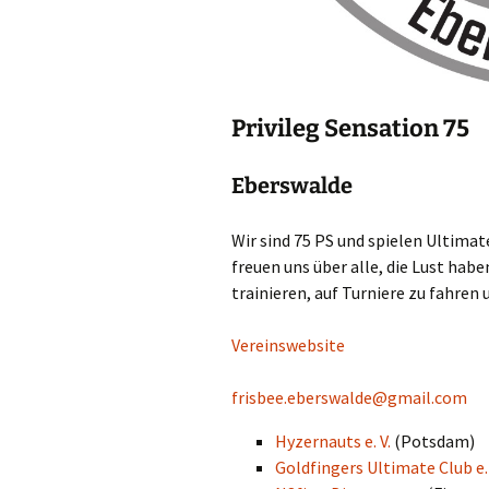
Privileg Sensation 75
Eberswalde
Wir sind 75 PS und spie­len Ulti­ma­t
freu­en uns über alle, die Lust haben
trai­nie­ren, auf Tur­nie­re zu fah­r
Ver­eins­web­site
frisbee.eberswalde@gmail.com
Hyzer­n­auts e. V.
(Pots­dam)
Gold­fin­gers Ulti­ma­te Club e.