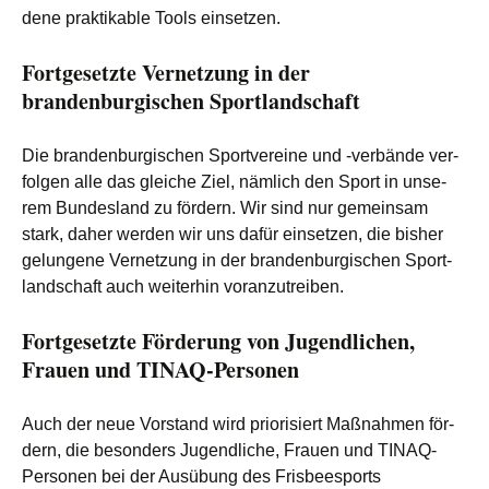
de­ne prak­ti­ka­ble Tools einsetzen.
Fortgesetzte Vernetzung in der
brandenburgischen Sportlandschaft
Die bran­den­bur­gi­schen Sport­ver­ei­ne und ‑ver­bän­de ver­
fol­gen alle das glei­che Ziel, näm­lich den Sport in unse­
rem Bun­des­land zu för­dern. Wir sind nur gemein­sam
stark, daher wer­den wir uns dafür ein­set­zen, die bis­her
gelun­ge­ne Ver­net­zung in der bran­den­bur­gi­schen Sport­
land­schaft auch wei­ter­hin voranzutreiben.
Fortgesetzte Förderung von Jugendlichen,
Frauen und TINAQ-Personen
Auch der neue Vor­stand wird prio­ri­siert Maß­nah­men för­
dern, die beson­ders Jugend­li­che, Frau­en und TIN­AQ-
Per­so­nen bei der Aus­übung des Fris­bee­s­ports