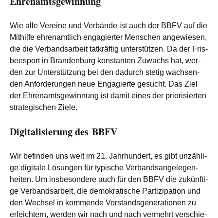
Ehrenamtsgewinnung
Wie alle Ver­ei­ne und Ver­bän­de ist auch der BBFV auf die
Mit­hil­fe ehren­amt­lich enga­gier­ter Men­schen ange­wie­sen,
die die Ver­bands­ar­beit tat­kräf­tig unter­stüt­zen. Da der Fris­
bee­s­port in Bran­den­burg kon­stan­ten Zuwachs hat, wer­
den zur Unter­stüt­zung bei den dadurch ste­tig wach­sen­
den Anfor­de­run­gen neue Enga­gier­te gesucht. Das Ziel
der Ehren­amts­ge­win­nung ist damit eines der prio­ri­sier­ten
stra­te­gi­schen Ziele.
Digitalisierung des BBFV
Wir befin­den uns weit im 21. Jahr­hun­dert, es gibt unzäh­li­
ge digi­ta­le Lösun­gen für typi­sche Ver­bands­an­ge­le­gen­
hei­ten. Um ins­be­son­de­re auch für den BBFV die zukünf­ti­
ge Ver­bands­ar­beit, die demo­kra­ti­sche Par­ti­zi­pa­ti­on und
den Wech­sel in kom­men­de Vor­stands­ge­ne­ra­tio­nen zu
erleich­tern, wer­den wir nach und nach ver­mehrt ver­schie­