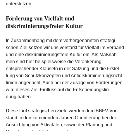
unterstützen.
Förderung von Vielfalt und
diskriminierungsfreier Kultur
In Zusam­men­hang mit dem vor­her­ge­nann­ten stra­te­gi­
schen Ziel set­zen wir uns ver­stärkt für Viel­falt im Ver­band
und eine dis­kri­mi­nie­rungs­freie Kul­tur ein. Als Maß­nah­
men sind hier bei­spiels­wei­se die Ver­an­ke­rung
ent­spre­chen­der Klau­seln in der Sat­zung und die Erstel­
lung von Schutz­kon­zep­ten und Anti­dis­kri­mi­nie­rungs­richt­
li­ni­en ange­dacht. Auch bei der Zusa­ge von För­de­run­gen
wird die­ses Ziel Ein­fluss auf die Ent­schei­dungs­fin­
dung haben.
Die­se fünf stra­te­gi­schen Zie­le wer­den dem BBFV-Vor­
stand in den kom­men­den Jah­ren Ori­en­tie­rung bei der
Aus­rich­tung von Akti­vi­tä­ten, sowie der Pla­nung und