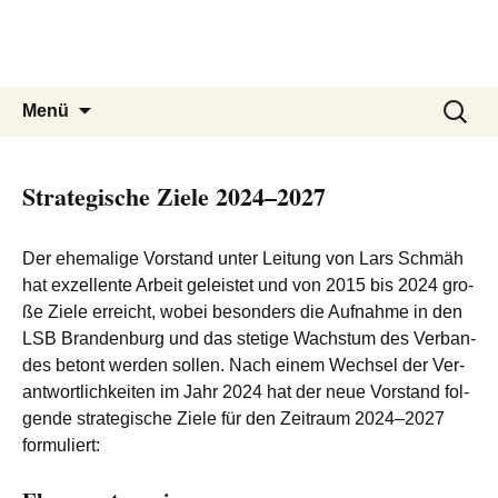
Brandenburgischer
Zum
Inhalt
Frisbeesport-Verband e. V.
springen
Suchen
Menü
nach:
Strategische Ziele 2024–2027
Der ehe­ma­li­ge Vor­stand unter Lei­tung von Lars Schmäh
hat exzel­len­te Arbeit geleis­tet und von 2015 bis 2024 gro­
ße Zie­le erreicht, wobei beson­ders die Auf­nah­me in den
LSB Bran­den­burg und das ste­ti­ge Wachs­tum des Ver­ban­
des betont wer­den sol­len. Nach einem Wech­sel der Ver­
ant­wort­lich­kei­ten im Jahr 2024 hat der neue Vor­stand fol­
gen­de stra­te­gi­sche Zie­le für den Zeit­raum 2024–2027
formuliert: