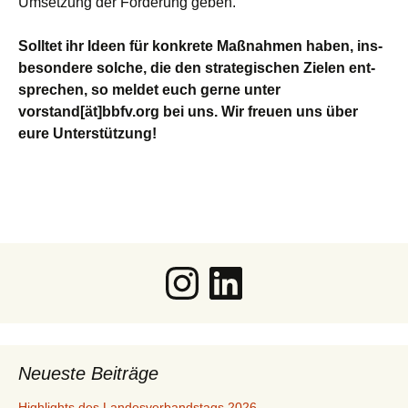
Umset­zung der För­de­rung geben.
Soll­tet ihr Ideen für kon­kre­te Maß­nah­men haben, ins­
be­son­de­re sol­che, die den stra­te­gi­schen Zie­len ent­
spre­chen, so mel­det euch ger­ne unter
vorstand[ät]bbfv.org bei uns. Wir freu­en uns über
eure Unterstützung!
Instagram
LinkedIn
Neueste Beiträge
Highlights des Landesverbandstags 2026