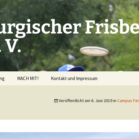
rgischer Frisbe
 V.
ung
MACH MIT!
Kontakt und Impressum
rderrichtlinien
Veröffentlicht am
6. Juni 2019
in
Campus Fes
ng beantragen