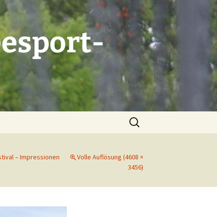
esport-
Suchen
nach:
tival – Impressionen
Volle Auflösung (4608 ×
3456)