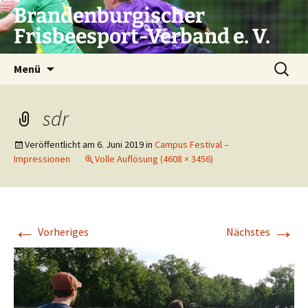
Zum
Brandenburgischer
Inhalt
Frisbeesport-Verband e. V.
springen
Suchen
Menü
nach:
sdr
Veröffentlicht am
6. Juni 2019
in
Campus Festival –
Impressionen
Volle Auflösung (4608 × 3456)
←
→
Vorheriges
Nächstes