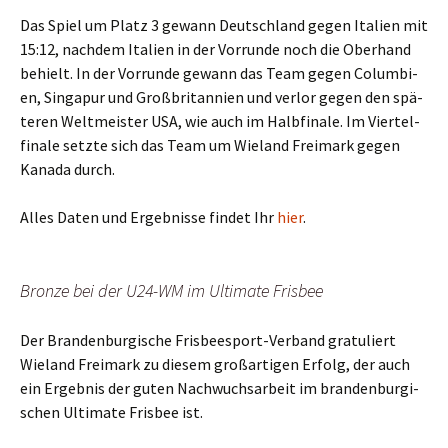
Das Spiel um Platz 3 gewann Deutsch­land gegen Ita­li­en mit
15:12, nach­dem Ita­li­en in der Vor­run­de noch die Ober­hand
behielt. In der Vor­run­de gewann das Team gegen Colum­bi­
en, Sin­ga­pur und Groß­bri­tan­ni­en und ver­lor gegen den spä­
te­ren Welt­meis­ter USA, wie auch im Halb­fi­na­le. Im Vier­tel­
fi­na­le setz­te sich das Team um Wie­land Frei­mark gegen
Kana­da durch.
Alles Daten und Ergeb­nis­se fin­det Ihr
hier
.
Bron­ze bei der U24-WM im Ulti­ma­te Frisbee
Der Bran­den­bur­gi­sche Fris­bee­s­port-Ver­band gra­tu­liert
Wie­land Frei­mark zu die­sem groß­ar­ti­gen Erfolg, der auch
ein Ergeb­nis der guten Nach­wuchs­ar­beit im bran­den­bur­gi­
schen Ulti­ma­te Fris­bee ist.