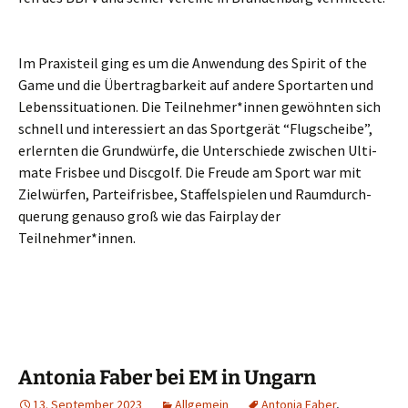
Im Pra­xis­teil ging es um die Anwen­dung des Spi­rit of the
Game und die Über­trag­bar­keit auf ande­re Sport­ar­ten und
Lebens­si­tua­tio­nen. Die Teilnehmer*innen gewöhn­ten sich
schnell und inter­es­siert an das Sport­ge­rät “Flug­schei­be”,
erlern­ten die Grund­wür­fe, die Unter­schie­de zwi­schen Ulti­
ma­te Fris­bee und Disc­golf. Die Freu­de am Sport war mit
Ziel­wür­fen, Par­tei­f­ris­bee, Staf­fel­spie­len und Raum­durch­
que­rung genau­so groß wie das Fair­play der
Teilnehmer*innen.
Antonia Faber bei EM in Ungarn
13. September 2023
Allgemein
Antonia Faber
,