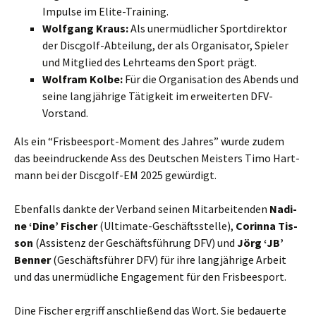
Impul­se im Elite-Training.
Wolf­gang Kraus:
Als uner­müd­li­cher Sport­di­rek­tor
der Disc­golf-Abtei­lung, der als Orga­ni­sa­tor, Spie­ler
und Mit­glied des Lehr­teams den Sport prägt.
Wolf­ram Kol­be:
Für die Orga­ni­sa­ti­on des Abends und
sei­ne lang­jäh­ri­ge Tätig­keit im erwei­ter­ten DFV-
Vorstand.
Als ein “Fris­bee­s­port-Moment des Jah­res” wur­de zudem
das beein­dru­cken­de Ass des Deut­schen Meis­ters Timo Hart­
mann bei der Disc­golf-EM 2025 gewürdigt.
Eben­falls dank­te der Ver­band sei­nen Mit­ar­bei­ten­den
Nadi­
ne ‘Dine’ Fischer
(Ulti­ma­te-Geschäfts­stel­le),
Corin­na Tis­
son
(Assis­tenz der Geschäfts­füh­rung DFV) und
Jörg ‘JB’
Ben­ner
(Geschäfts­füh­rer DFV) für ihre lang­jäh­ri­ge Arbeit
und das uner­müd­li­che Enga­ge­ment für den Frisbeesport.
Dine Fischer ergriff anschlie­ßend das Wort. Sie bedau­er­te