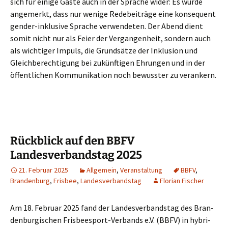
sich für eini­ge Gäs­te auch in der Spra­che wider: Es wur­de
ange­merkt, dass nur weni­ge Rede­bei­trä­ge eine kon­se­quent
gen­der-inklu­si­ve Spra­che ver­wen­de­ten. Der Abend dient
somit nicht nur als Fei­er der Ver­gan­gen­heit, son­dern auch
als wich­ti­ger Impuls, die Grund­sät­ze der Inklu­si­on und
Gleich­be­rech­ti­gung bei zukünf­ti­gen Ehrun­gen und in der
öffent­li­chen Kom­mu­ni­ka­ti­on noch bewuss­ter zu verankern.
Rückblick auf den BBFV
Landesverbandstag 2025
21. Februar 2025
Allgemein
,
Veranstaltung
BBFV
,
Brandenburg
,
Frisbee
,
Landesverbandstag
Florian Fischer
Am 18. Febru­ar 2025 fand der Lan­des­ver­bands­tag des Bran­
den­bur­gi­schen Fris­bee­s­port-Ver­bands e.V. (BBFV) in hybri­