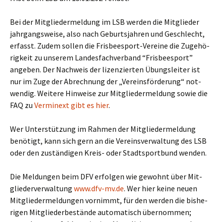
Bei der Mit­glie­der­mel­dung im LSB wer­den die Mit­glie­der
jahr­gangs­wei­se, also nach Geburts­jah­ren und Geschlecht,
erfasst. Zudem sol­len die Fris­bee­s­port-Ver­ei­ne die Zuge­hö­
rig­keit zu unse­rem Lan­des­fach­ver­band “Fris­bee­s­port”
ange­ben. Der Nach­weis der lizen­zier­ten Übungs­lei­ter ist
nur im Zuge der Abrech­nung der „Ver­eins­för­de­rung“ not­
wen­dig. Wei­te­re Hin­wei­se zur Mit­glie­der­mel­dung sowie die
FAQ zu
Ver­min­ext gibt es hier
.
Wer Unter­stüt­zung im Rah­men der Mit­glie­der­mel­dung
benö­tigt, kann sich gern an die Ver­eins­ver­wal­tung des LSB
oder den zustän­di­gen Kreis- oder Stadt­sport­bund wenden.
Die Mel­dun­gen beim DFV erfol­gen wie gewohnt über Mit­
glie­der­ver­wal­tung
www.dfv-mv.de
. Wer hier kei­ne neu­en
Mit­glie­der­mel­dun­gen vor­nimmt, für den wer­den die bis­he­
ri­gen Mit­glie­der­be­stän­de auto­ma­tisch über­nom­men;