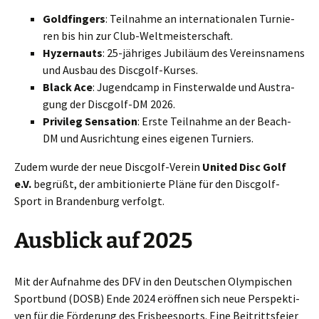
Gold­fin­gers
: Teil­nah­me an inter­na­tio­na­len Tur­nie­
ren bis hin zur Club-Weltmeisterschaft.
Hyzer­n­auts
: 25-jäh­ri­ges Jubi­lä­um des Ver­eins­na­mens
und Aus­bau des Discgolf-Kurses.
Black Ace
: Jugend­camp in Fins­ter­wal­de und Aus­tra­
gung der Disc­golf-DM 2026.
Pri­vi­leg Sen­sa­ti­on
: Ers­te Teil­nah­me an der Beach-
DM und Aus­rich­tung eines eige­nen Turniers.
Zudem wur­de der neue Disc­golf-Ver­ein
United Disc Golf
e.V.
begrüßt, der ambi­tio­nier­te Plä­ne für den Disc­golf-
Sport in Bran­den­burg verfolgt.
Ausblick auf 2025
Mit der Auf­nah­me des DFV in den Deut­schen Olym­pi­schen
Sport­bund (DOSB) Ende 2024 eröff­nen sich neue Per­spek­ti­
ven für die För­de­rung des Fris­bee­s­ports. Eine Bei­tritts­fei­er