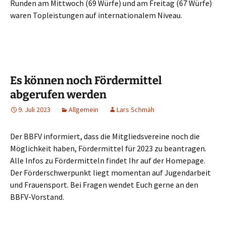
Run­den am Mitt­woch (69 Wür­fe) und am Frei­tag (67 Wür­fe)
waren Top­leis­tun­gen auf inter­na­tio­na­lem Niveau.
Es können noch Fördermittel
abgerufen werden
9. Juli 2023
Allgemein
Lars Schmäh
Der BBFV infor­miert, dass die Mit­glieds­ver­ei­ne noch die
Mög­lich­keit haben, För­der­mit­tel für 2023 zu bean­tra­gen.
Alle Infos zu För­der­mit­teln fin­det Ihr auf der Home­page.
Der För­der­schwer­punkt liegt momen­tan auf Jugend­ar­beit
und Frau­en­sport. Bei Fra­gen wen­det Euch ger­ne an den
BBFV-Vorstand.