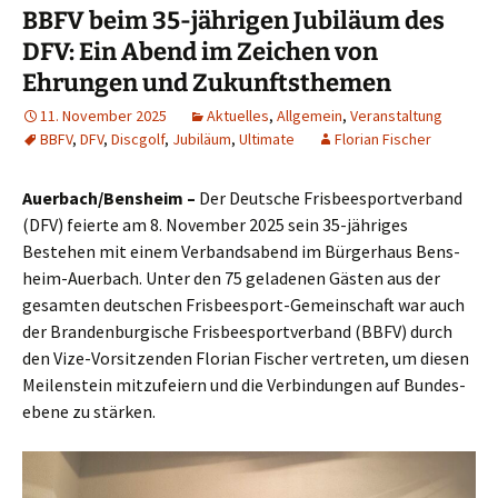
BBFV beim 35-jährigen Jubiläum des
DFV: Ein Abend im Zeichen von
Ehrungen und Zukunftsthemen
11. November 2025
Aktuelles
,
Allgemein
,
Veranstaltung
BBFV
,
DFV
,
Discgolf
,
Jubiläum
,
Ultimate
Florian Fischer
Auerbach/Bensheim –
Der Deut­sche Fris­bee­s­port­ver­band
(DFV) fei­er­te am 8. Novem­ber 2025 sein 35-jäh­ri­ges
Bestehen mit einem Ver­bands­abend im Bür­ger­haus Bens­
heim-Auer­bach. Unter den 75 gela­de­nen Gäs­ten aus der
gesam­ten deut­schen Fris­bee­s­port-Gemein­schaft war auch
der Bran­den­bur­gi­sche Fris­bee­s­port­ver­band (BBFV) durch
den Vize-Vor­sit­zen­den Flo­ri­an Fischer ver­tre­ten, um die­sen
Mei­len­stein mit­zu­fei­ern und die Ver­bin­dun­gen auf Bun­des­
ebe­ne zu stärken.