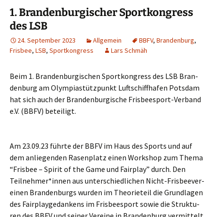
1. Brandenburgischer Sportkongress
des LSB
24. September 2023
Allgemein
BBFV
,
Brandenburg
,
Frisbee
,
LSB
,
Sportkongress
Lars Schmäh
Beim 1. Bran­den­bur­gi­schen Sport­kon­gress des LSB Bran­
den­burg am Olym­pia­stütz­punkt Luft­schiff­ha­fen Pots­dam
hat sich auch der Bran­den­bur­gi­sche Fris­bee­s­port-Ver­band
e.V. (BBFV) beteiligt.
Am 23.09.23 führ­te der BBFV im Haus des Sports und auf
dem anlie­gen­den Rasen­platz einen Work­shop zum The­ma
“Fris­bee – Spi­rit of the Game und Fair­play” durch. Den
Teilnehmer*innen aus unter­schied­li­chen Nicht-Fris­bee­ver­
ei­nen Bran­den­burgs wur­den im Theo­rie­teil die Grund­la­gen
des Fair­play­ge­dan­kens im Fris­bee­s­port sowie die Struk­tu­
ren des BBFV und sei­ner Ver­ei­ne in Bran­den­burg vermittelt.