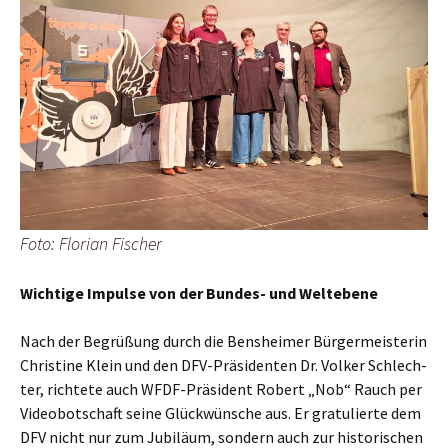
Foto: Flo­ri­an Fischer
Wich­ti­ge Impul­se von der Bun­des- und Weltebene
Nach der Begrü­ßung durch die Bens­hei­mer Bür­ger­meis­te­rin
Chris­ti­ne Klein und den DFV-Prä­si­den­ten Dr. Vol­ker Schlech­
ter, rich­te­te auch WFDF-Prä­si­dent Robert „Nob“ Rauch per
Video­bot­schaft sei­ne Glück­wün­sche aus. Er gra­tu­lier­te dem
DFV nicht nur zum Jubi­lä­um, son­dern auch zur his­to­ri­schen