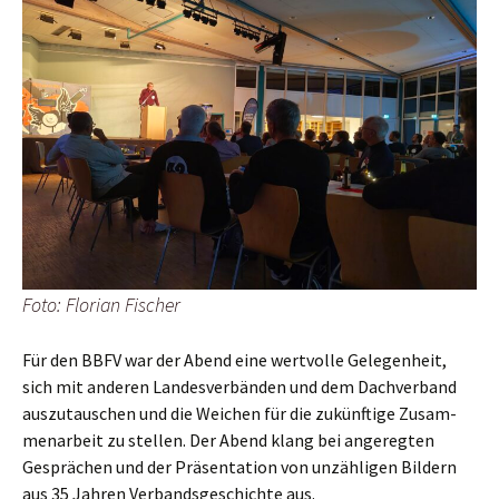
Foto: Flo­ri­an Fischer
Für den BBFV war der Abend eine wert­vol­le Gele­gen­heit,
sich mit ande­ren Lan­des­ver­bän­den und dem Dach­ver­band
aus­zu­tau­schen und die Wei­chen für die zukünf­ti­ge Zusam­
men­ar­beit zu stel­len. Der Abend klang bei ange­reg­ten
Gesprä­chen und der Prä­sen­ta­ti­on von unzäh­li­gen Bil­dern
aus 35 Jah­ren Ver­bands­ge­schich­te aus.