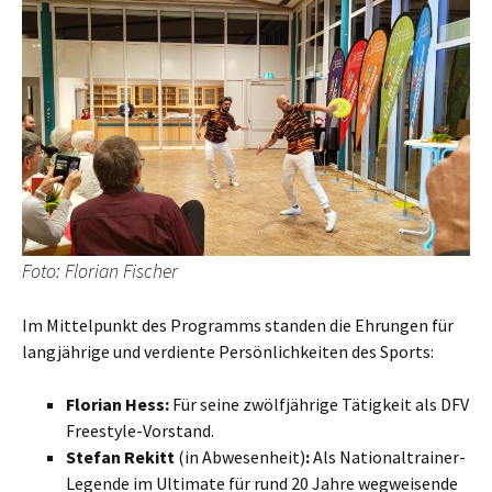
Foto: Flo­ri­an Fischer
Im Mit­tel­punkt des Pro­gramms stan­den die Ehrun­gen für
lang­jäh­ri­ge und ver­dien­te Per­sön­lich­kei­ten des Sports:
Flo­ri­an Hess:
Für sei­ne zwölf­jäh­ri­ge Tätig­keit als DFV
Freestyle-Vorstand.
Ste­fan Rekitt
(in Abwe­sen­heit)
:
Als Natio­nal­trai­ner-
Legen­de im Ulti­ma­te für rund 20 Jah­re weg­wei­sen­de