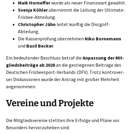
Maik Horn­ef­fer
wur­de als neu­er Finanz­wart gewählt.
Sven­ja Köh­ler
über­nimmt die Lei­tung der Ultimate-
Frisbee-Abteilung.
Chris­to­pher Jähn
lei­tet künf­tig die Discgolf-
Abteilung.
Die Kas­sen­prü­fung über­neh­men
Niko Born­emann
und
Basil Becker
.
Ein bedeu­ten­der Beschluss betraf die
Anpas­sung der Mit­
glieds­bei­trä­ge ab 2026
an die gestie­ge­nen Bei­trä­ge des
Deut­schen Fris­bee­s­port-Ver­bands (DFV). Trotz kon­tro­ver­
ser Dis­kus­sio­nen wur­de der Antrag mit gro­ßer Mehr­heit
angenommen.
Vereine und Projekte
Die Mit­glieds­ver­ei­ne stell­ten ihre Erfol­ge und Plä­ne vor.
Beson­ders her­vor­zu­he­ben sind: