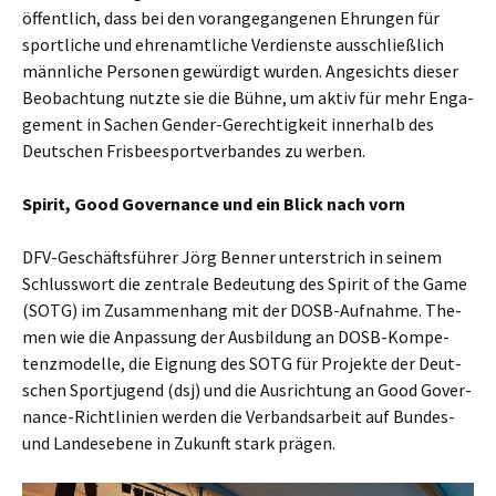
öffent­lich, dass bei den vor­an­ge­gan­ge­nen Ehrun­gen für
sport­li­che und ehren­amt­li­che Ver­diens­te aus­schließ­lich
männ­li­che Per­so­nen gewür­digt wur­den. Ange­sichts die­ser
Beob­ach­tung nutz­te sie die Büh­ne, um aktiv für mehr Enga­
ge­ment in Sachen Gen­der-Gerech­tig­keit inner­halb des
Deut­schen Fris­bee­s­port­ver­ban­des zu werben.
Spi­rit, Good Gover­nan­ce und ein Blick nach vorn
DFV-Geschäfts­füh­rer Jörg Ben­ner unter­strich in sei­nem
Schluss­wort die zen­tra­le Bedeu­tung des Spi­rit of the Game
(SOTG) im Zusam­men­hang mit der DOSB-Auf­nah­me. The­
men wie die Anpas­sung der Aus­bil­dung an DOSB-Kom­pe­
tenz­mo­del­le, die Eig­nung des SOTG für Pro­jek­te der Deut­
schen Sport­ju­gend (dsj) und die Aus­rich­tung an Good Gover­
nan­ce-Richt­li­ni­en wer­den die Ver­bands­ar­beit auf Bun­des-
und Lan­des­ebe­ne in Zukunft stark prägen.