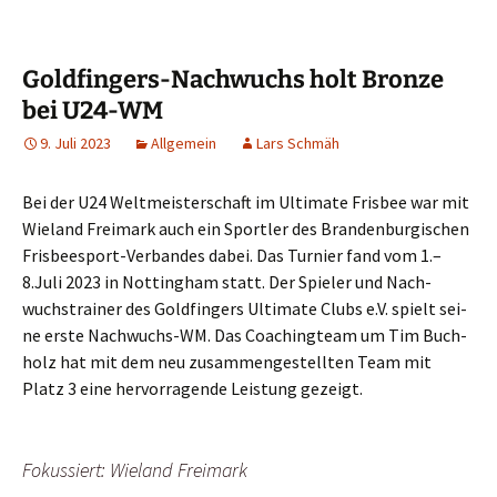
Goldfingers-Nachwuchs holt Bronze
bei U24-WM
9. Juli 2023
Allgemein
Lars Schmäh
Bei der U24 Welt­meis­ter­schaft im Ulti­ma­te Fris­bee war mit
Wie­land Frei­mark auch ein Sport­ler des Bran­den­bur­gi­schen
Fris­bee­s­port-Ver­ban­des dabei. Das Tur­nier fand vom 1.–
8.Juli 2023 in Not­ting­ham statt. Der Spie­ler und Nach­
wuchs­trai­ner des Gold­fin­gers Ulti­ma­te Clubs e.V. spielt sei­
ne ers­te Nach­wuchs-WM. Das Coa­ching­team um Tim Buch­
holz hat mit dem neu zusam­men­ge­stell­ten Team mit
Platz 3 eine her­vor­ra­gen­de Leis­tung gezeigt.
Fokus­siert: Wie­land Freimark