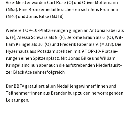
Vize-Meis­ter wur­den Carl Rose (O) und Oli­ver Möl­le­mann
(M55). Eine Bron­ze­me­dail­le sicher­ten sich Jens Erd­mann
(M40) und Jonas Bil­ke (MJ18).
Wei­te­re TOP-10-Plat­zie­run­gen gin­gen an Anto­nia Faber als
6. (F), Ales­sa Schwarz als 8. (F), Jero­me Braun als 6. (O), Wil­
liam Krin­gel als 10. (O) und Fre­de­rik Faber als 9. (MJ18). Die
Hyzer­n­auts aus Pots­dam stell­ten mit 9 TOP-10-Plat­zie­
run­gen einen Spit­zen­platz. Mit Jonas Bil­ke und Wil­liam
Krin­gel sind nun aber auch die auf­stre­ben­den Nie­der­lau­sit­
zer Black Ace sehr erfolgreich.
Der BBFV gra­tu­liert allen Medaillengewinner*innen und
Teilnehmer*innen aus Bran­den­burg zu den her­vor­ra­gen­den
Leistungen.