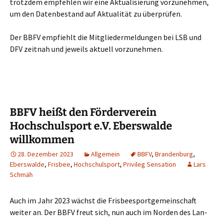
trotz­dem emp­feh­len wir eine Aktua­li­sie­rung vor­zu­neh­men,
um den Daten­be­stand auf Aktua­li­tät zu überprüfen.
Der BBFV emp­fiehlt die Mit­glie­der­mel­dun­gen bei LSB und
DFV zeit­nah und jeweils aktu­ell vorzunehmen.
BBFV heißt den Förderverein
Hochschulsport e.V. Eberswalde
willkommen
28. Dezember 2023
Allgemein
BBFV
,
Brandenburg
,
Eberswalde
,
Frisbee
,
Hochschulsport
,
Privileg Sensation
Lars
Schmäh
Auch im Jahr 2023 wächst die Fris­bee­s­port­ge­mein­schaft
wei­ter an. Der BBFV freut sich, nun auch im Nor­den des Lan­