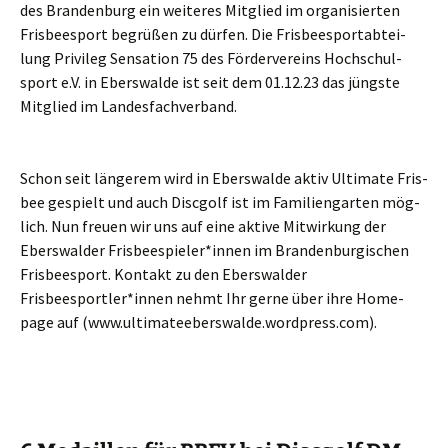
des Bran­den­burg ein wei­te­res Mit­glied im orga­ni­sier­ten
Fris­bee­s­port begrü­ßen zu dür­fen. Die Fris­bee­s­port­ab­tei­
lung Pri­vi­leg Sen­sa­ti­on 75 des För­der­ver­eins Hoch­schul­
sport e.V. in Ebers­wal­de ist seit dem 01.12.23 das jüngs­te
Mit­glied im Landesfachverband.
Schon seit län­ge­rem wird in Ebers­wal­de aktiv Ulti­ma­te Fris­
bee gespielt und auch Disc­golf ist im Fami­li­en­gar­ten mög­
lich. Nun freu­en wir uns auf eine akti­ve Mit­wir­kung der
Ebers­wal­der Frisbeespieler*innen im Bran­den­bur­gi­schen
Fris­bee­s­port. Kon­takt zu den Ebers­wal­der
Frisbeesportler*innen nehmt Ihr ger­ne über ihre Home­
page auf (www.ultimateeberswalde.wordpress.com).