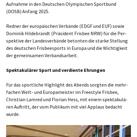
Auf­nah­me in den Deut­schen Olym­pi­schen Sport­bund
(DOSB) Anfang 2025.
Red­ner der euro­päi­schen Ver­bän­de (EDGF und EUF) sowie
Domi­nik Hil­de­brandt (Prä­si­dent Fris­bee NRW) für die Per­
spek­ti­ve der Lan­des­ver­bän­de beton­ten die star­ke Stel­lung
des deut­schen Fris­bee­s­ports in Euro­pa und die Wich­tig­keit
der gemein­sa­men Verbandsarbeit.
Spek­ta­ku­lä­rer Sport und ver­dien­te Ehrungen
Für das sport­li­che High­light des Abends sorg­ten die mehr­
fa­chen Welt- und Euro­pa­meis­ter im Free­style Fris­bee,
Chris­ti­an Lam­red und Flo­ri­an Hess, mit einem spek­ta­ku­lä­
ren Auf­tritt, der vom Publi­kum mit viel Applaus bedacht
wurde.