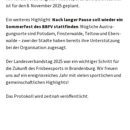
ist für den 8. Novem­ber 2025 geplant.
Ein wei­te­res High­light:
Nach lan­ger Pau­se soll wie­der ein
Som­mer­fest des BBFV statt­fin­den
. Mög­li­che Aus­tra­
gungs­or­te sind Pots­dam, Fins­ter­wal­de, Tel­tow und Ebers­
wal­de – zwei der Städ­te haben bereits ihre Unter­stüt­zung
bei der Orga­ni­sa­ti­on zugesagt.
Der Lan­des­ver­bands­tag 2025 war ein wich­ti­ger Schritt für
die Zukunft des Fris­bee­s­ports in Bran­den­burg. Wir freu­en
uns auf ein ereig­nis­rei­ches Jahr mit vie­len sport­li­chen und
gemein­schaft­li­chen Highlights!
Das Pro­to­koll wird zeit­nah veröffentlicht.