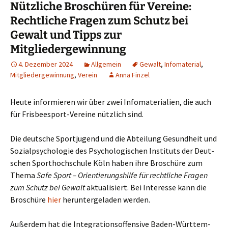
Nützliche Broschüren für Vereine:
Rechtliche Fragen zum Schutz bei
Gewalt und Tipps zur
Mitgliedergewinnung
4. Dezember 2024
Allgemein
Gewalt
,
Infomaterial
,
Mitgliedergewinnung
,
Verein
Anna Finzel
Heu­te infor­mie­ren wir über zwei Info­ma­te­ria­li­en, die auch
für Fris­bee­s­port-Ver­ei­ne nütz­lich sind.
Die deut­sche Sport­ju­gend und die Abtei­lung Gesund­heit und
Sozi­al­psy­cho­lo­gie des Psy­cho­lo­gi­schen Insti­tuts der Deut­
schen Sport­hoch­schu­le Köln haben ihre Bro­schü­re zum
The­ma
Safe Sport – Ori­en­tie­rungs­hil­fe für recht­li­che Fra­gen
zum Schutz bei Gewalt
aktua­li­siert. Bei Inter­es­se kann die
Bro­schü­re
hier
her­un­ter­ge­la­den werden.
Außer­dem hat die Inte­gra­ti­ons­of­fen­si­ve Baden-Würt­tem­