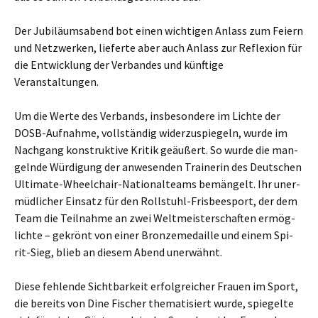
Der Jubi­lä­ums­abend bot einen wich­ti­gen Anlass zum Fei­ern
und Netz­wer­ken, lie­fer­te aber auch Anlass zur Refle­xi­on für
die Ent­wick­lung der Ver­ban­des und künf­ti­ge
Veranstaltungen.
Um die Wer­te des Ver­bands, ins­be­son­de­re im Lich­te der
DOSB-Auf­nah­me, voll­stän­dig wider­zu­spie­geln, wur­de im
Nach­gang kon­struk­ti­ve Kri­tik geäu­ßert. So wur­de die man­
geln­de Wür­di­gung der anwe­sen­den Trai­ne­rin des Deut­schen
Ulti­ma­te-Wheel­chair-Natio­nal­teams bemän­gelt. Ihr uner­
müd­li­cher Ein­satz für den Roll­stuhl-Fris­bee­s­port, der dem
Team die Teil­nah­me an zwei Welt­meis­ter­schaf­ten ermög­
lich­te – gekrönt von einer Bron­ze­me­dail­le und einem Spi­
rit-Sieg, blieb an die­sem Abend unerwähnt.
Die­se feh­len­de Sicht­bar­keit erfolg­rei­cher Frau­en im Sport,
die bereits von Dine Fischer the­ma­ti­siert wur­de, spie­gel­te