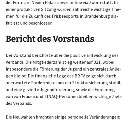
der Form am Neu­en Palais sowie online via Zoom statt. In
einer pro­duk­ti­ven Sit­zung wur­den zahl­rei­che wich­ti­ge The­
men für die Zukunft des Fris­bee­s­ports in Bran­den­burg dis­
ku­tiert und beschlossen.
Bericht des Vorstands
Der Vor­stand berich­te­te über die posi­ti­ve Ent­wick­lung des
Ver­bands: Die Mit­glie­der­zahl stieg wei­ter auf 321, wobei
ins­be­son­de­re die För­de­rung der Jugend ein zen­tra­les Anlie­
gen bleibt. Die finan­zi­el­le Lage des BBFV zeigt sich durch
uner­war­te­te För­der­mit­tel aus der Struk­tur­si­che­rung sta­bil,
und eine geziel­te Jugend­för­de­rung, sowie die För­de­rung
von von Frau­en und TIN­AQ-Per­so­nen blei­ben wich­ti­ge Zie­le
des Verbands.
Die Neu­wah­len brach­ten eini­ge per­so­nel­le Veränderungen: