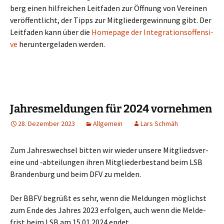
berg einen hilf­rei­chen Leit­fa­den zur Öff­nung von Ver­ei­nen
ver­öf­fent­licht, der Tipps zur Mit­glie­der­ge­win­nung gibt. Der
Leit­fa­den kann über die
Home­page der Inte­gra­ti­ons­of­fen­si­
ve
her­un­ter­ge­la­den werden.
Jahresmeldungen für 2024 vornehmen
28. Dezember 2023
Allgemein
Lars Schmäh
Zum Jah­res­wech­sel bit­ten wir wie­der unse­re Mit­glieds­ver­
ei­ne und ‑abtei­lun­gen ihren Mit­glie­der­be­stand beim LSB
Bran­den­burg und beim DFV zu melden.
Der BBFV begrüßt es sehr, wenn die Mel­dun­gen mög­lichst
zum Ende des Jah­res 2023 erfol­gen, auch wenn die Mel­de­
frist beim LSB am 15.01.2024 endet.