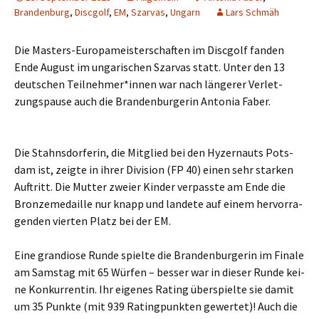
Brandenburg
,
Discgolf
,
EM
,
Szarvas
,
Ungarn
Lars Schmäh
Die Mas­ters-Euro­pa­meis­ter­schaf­ten im Disc­golf fan­den
Ende August im unga­ri­schen Szar­vas statt. Unter den 13
deut­schen Teilnehmer*innen war nach län­ge­rer Ver­let­
zungs­pau­se auch die Bran­den­bur­ge­rin Anto­nia Faber.
Die Stahns­dor­fe­rin, die Mit­glied bei den Hyzer­n­auts Pots­
dam ist, zeig­te in ihrer Divi­si­on (FP 40) einen sehr star­ken
Auf­tritt. Die Mut­ter zwei­er Kin­der ver­pass­te am Ende die
Bron­ze­me­dail­le nur knapp und lan­de­te auf einem her­vor­ra­
gen­den vier­ten Platz bei der EM.
Eine gran­dio­se Run­de spiel­te die Bran­den­bur­ge­rin im Fina­le
am Sams­tag mit 65 Wür­fen – bes­ser war in die­ser Run­de kei­
ne Kon­kur­ren­tin. Ihr eige­nes Rating über­spiel­te sie damit
um 35 Punk­te (mit 939 Rating­punk­ten gewer­tet)! Auch die