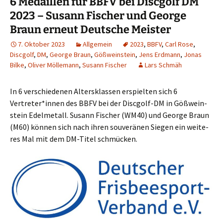
6 Medaillen für BBFV bei Discgolf DM
2023 – Susann Fischer und George
Braun erneut Deutsche Meister
7. Oktober 2023
Allgemein
2023
,
BBFV
,
Carl Rose
,
Discgolf
,
DM
,
George Braun
,
Gößweinstein
,
Jens Erdmann
,
Jonas
Bilke
,
Oliver Möllemann
,
Susann Fischer
Lars Schmäh
In 6 ver­schie­de­nen Alters­klas­sen erspiel­ten sich 6
Vertreter*innen des BBFV bei der Disc­golf-DM in Göß­wein­
stein Edel­me­tall. Susann Fischer (WM40) und Geor­ge Braun
(M60) kön­nen sich nach ihren sou­ve­rä­nen Sie­gen ein wei­te­
res Mal mit dem DM-Titel schmücken.