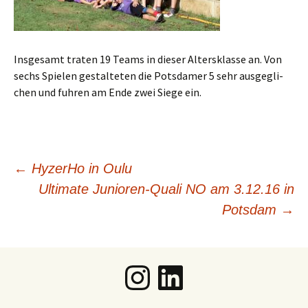
Ins­ge­samt tra­ten 19 Teams in die­ser Alters­klas­se an. Von
sechs Spie­len gestal­te­ten die Pots­da­mer 5 sehr aus­ge­gli­
chen und fuh­ren am Ende zwei Sie­ge ein.
Beitragsnavigation
←
HyzerHo in Oulu
Ultimate Junioren-Quali NO am 3.12.16 in
Potsdam
→
Instagram
LinkedIn