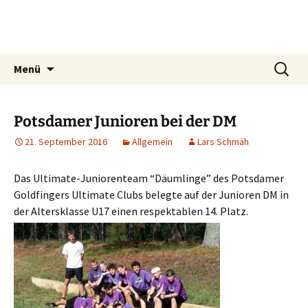
Zum
Brandenburgischer
Inhalt
Frisbeesport-Verband e. V.
springen
Suchen
Menü
nach:
Potsdamer Junioren bei der DM
21. September 2016
Allgemein
Lars Schmäh
Das Ulti­ma­te-Junio­ren­team “Däum­lin­ge” des Pots­da­mer
Gold­fin­gers Ulti­ma­te Clubs beleg­te auf der Junio­ren DM in
der Alters­klas­se U17 einen respek­ta­blen 14. Platz.