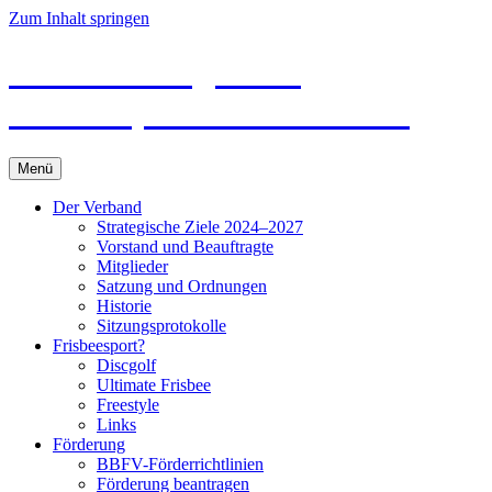
Zum Inhalt springen
Brandenburgischer
Frisbeesport-Verband e. V.
Menü
Der Verband
Strategische Ziele 2024–2027
Vorstand und Beauftragte
Mitglieder
Satzung und Ordnungen
Historie
Sitzungsprotokolle
Frisbeesport?
Discgolf
Ultimate Frisbee
Freestyle
Links
Förderung
BBFV-Förderrichtlinien
Förderung beantragen