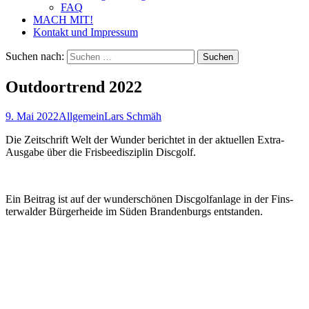
FAQ
MACH MIT!
Kontakt und Impressum
Suchen nach:
Outdoortrend 2022
9. Mai 2022
Allgemein
Lars Schmäh
Die Zeit­schrift Welt der Wun­der berich­tet in der aktu­el­len Extra-
Aus­ga­be über die Fris­bee­dis­zi­plin Discgolf.
Ein Bei­trag ist auf der wun­der­schö­nen Disc­golf­an­la­ge in der Fins­
ter­wal­der Bür­ger­hei­de im Süden Bran­den­burgs entstanden.