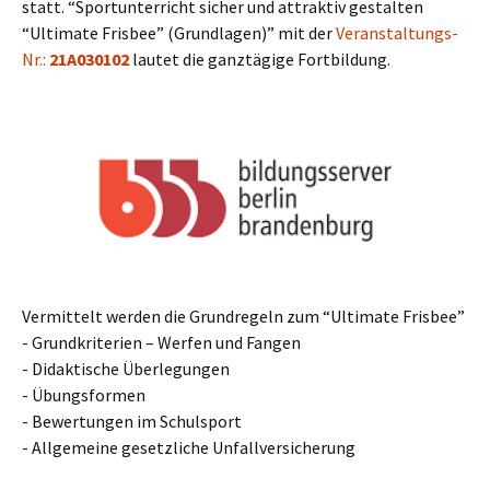
statt. “Sport­un­ter­richt sicher und attrak­tiv gestal­ten
“Ulti­ma­te Fris­bee” (Grund­la­gen)” mit der
Ver­an­stal­tungs-
Nr.:
21A030102
lau­tet die ganz­tä­gi­ge Fortbildung.
Ver­mit­telt wer­den die Grund­re­geln zum “Ulti­ma­te Fris­bee”
- Grund­kri­te­ri­en – Wer­fen und Fan­gen
- Didak­ti­sche Über­le­gun­gen
- Übungs­for­men
- Bewer­tun­gen im Schul­sport
- All­ge­mei­ne gesetz­li­che Unfallversicherung