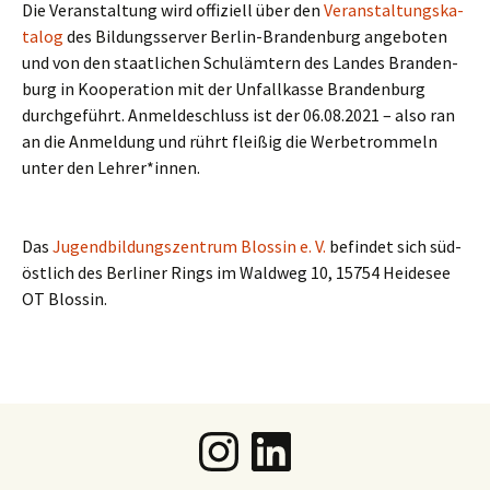
Die Ver­an­stal­tung wird offi­zi­ell über den
Ver­an­stal­tungs­ka­
ta­log
des Bil­dungs­ser­ver Ber­lin-Bran­den­burg ange­bo­ten
und von den staat­li­chen Schul­äm­tern des Lan­des Bran­den­
burg in Koope­ra­ti­on mit der Unfall­kas­se Bran­den­burg
durch­ge­führt. Anmel­de­schluss ist der 06.08.2021 – also ran
an die Anmel­dung und rührt flei­ßig die Wer­be­trom­meln
unter den Lehrer*innen.
Das
Jugend­bil­dungs­zen­trum Blos­sin e. V.
befin­det sich süd­
öst­lich des Ber­li­ner Rings im Wald­weg 10, 15754 Hei­de­see
OT Blossin.
Instagram
LinkedIn