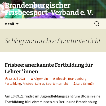
Zum
Brandenburgischer
Inhalt
Frisbeesport-Verband e. V.
springen
Suchen
Menü
nach:
Schlagwortarchiv: Sportunterricht
Frisbee: anerkannte Fortbildung für
Lehrer*innen
12. Juli 2021
Allgemein
Blossin
,
Brandenburg
,
Fortbildung
,
Frisbee
,
Lehrer
,
Sportunterricht
Lars Schmäh
Am 10.09.21 fin­det im Jugend­bil­dungs­zen­trum Blos­sin eine
Fort­bil­dung für Lehrer*innen aus Ber­lin und Bran­den­burg