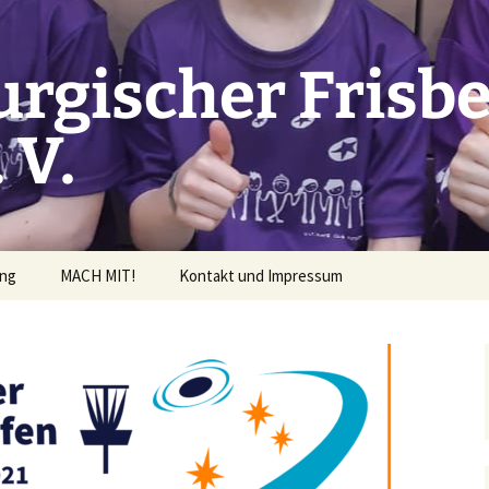
rgischer Frisbe
 V.
ung
MACH MIT!
Kontakt und Impressum
rderrichtlinien
ng beantragen