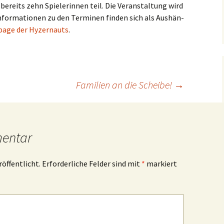
eits zehn Spie­le­rin­nen teil. Die Ver­an­stal­tung wird
for­ma­tio­nen zu den Ter­mi­nen fin­den sich als Aus­hän­
age der Hyzer­n­auts
.
Familien an die Scheibe!
→
mentar
röffentlicht.
Erforderliche Felder sind mit
*
markiert