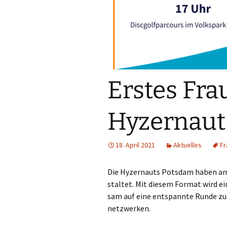
Satzung und Ordnungen
Historie
Sitzungsprotokolle
Erstes Fra
Hyzernaut
18. April 2021
Aktuelles
Fr
Die Hyzer­n­auts Pots­dam haben am 
stal­tet. Mit die­sem For­mat wird ei
sam auf eine ent­spann­te Run­de zu
netzwerken.