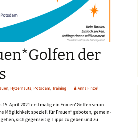
uen*Golfen der
s
auen
,
Hyzernauts
,
Potsdam
,
Training
Anna Finzel
15. April 2021 erst­ma­lig ein Frauen*Golfen ver­an­
ne Mög­lich­keit spe­zi­ell für Frau­en* gebo­ten, gemein­
 gehen, sich gegen­sei­tig Tipps zu geben und zu