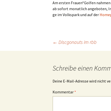
Am ers­ten Frauen*Golfen nah­men ber
ab sofort monat­lich ange­bo­ten, In
ge im Volks­park und auf der
Home­p
Beitragsnavigation
←
Discgonauts im rbb
Schreibe einen Kom
Deine E-Mail-Adresse wird nicht ve
Kommentar
*