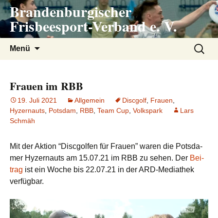
Brandenburgischer
Zum
Inhalt
Frisbeesport-Verband e. V.
springen
Suchen
Menü
nach:
Frauen im RBB
19. Juli 2021
Allgemein
Discgolf
,
Frauen
,
Hyzernauts
,
Potsdam
,
RBB
,
Team Cup
,
Volkspark
Lars
Schmäh
Mit der Akti­on “Disc­gol­fen für Frau­en” waren die Pots­da­
mer Hyzer­n­auts am 15.07.21 im RBB zu sehen. Der
Bei­
trag
ist ein Woche bis 22.07.21 in der ARD-Media­thek
verfügbar.