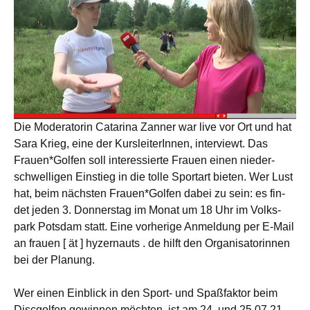
Die Mode­ra­to­rin Cata­ri­na Zan­ner war live vor Ort und hat
Sara Krieg, eine der Kurs­lei­te­rIn­nen, inter­viewt. Das
Frauen*Golfen soll inter­es­sier­te Frau­en einen nie­der­
schwel­li­gen Ein­stieg in die tol­le Sport­art bie­ten. Wer Lust
hat, beim nächs­ten Frauen*Golfen dabei zu sein: es fin­
det jeden 3. Don­ners­tag im Monat um 18 Uhr im Volks­
park Pots­dam statt. Eine vor­he­ri­ge Anmel­dung per E‑Mail
an frau­en [ ät ] hyzer­n­auts . de hilft den Orga­ni­sa­to­rin­nen
bei der Planung.
Wer einen Ein­blick in den Sport- und Spaß­fak­tor beim
Disc­gol­fen gewin­nen möch­ten, ist am 24. und 25.07.21