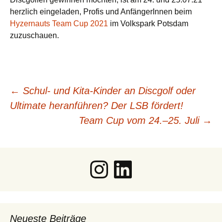
herz­lich ein­ge­la­den, Pro­fis und Anfän­ge­rIn­nen beim
Hyzer­n­auts Team Cup 2021
im Volks­park Pots­dam
zuzuschauen.
Beitragsnavigation
←
Schul- und Kita-Kinder an Discgolf oder
Ultimate heranführen? Der LSB fördert!
Team Cup vom 24.–25. Juli
→
Instagram
LinkedIn
Neueste Beiträge