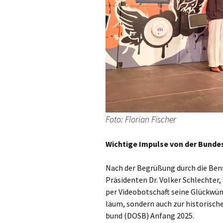
Foto: Flo­ri­an Fischer
Wich­ti­ge Impul­se von der Bun­
Nach der Begrü­ßung durch die Bens­h
Prä­si­den­ten Dr. Vol­ker Schlech­t
per Video­bot­schaft sei­ne Glück­wün
lä­um, son­dern auch zur his­to­ri­s
bund (DOSB) Anfang 2025.