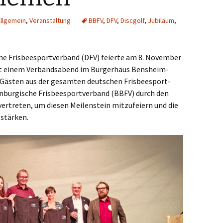
llgemein
,
Veranstaltung
BBFV
,
DFV
,
Discgolf
,
Jubiläum
,
e Fris­bee­s­port­ver­band (DFV) fei­er­te am 8. Novem­ber
it einem Ver­bands­abend im Bür­ger­haus Bens­heim-
Gäs­ten aus der gesam­ten deut­schen Fris­bee­s­port-
bur­gi­sche Fris­bee­s­port­ver­band (BBFV) durch den
ver­tre­ten, um die­sen Mei­len­stein mit­zu­fei­ern und die
 stärken.