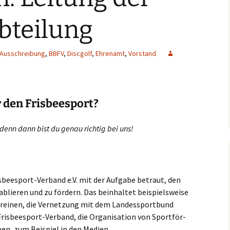
bteilung
Ausschreibung
,
BBFV
,
Discgolf
,
Ehrenamt
,
Vorstand
r den Frisbeesport?
 denn dann bist du genau rich­tig bei uns!
s­bee­s­port-Ver­band e.V. mit der Auf­ga­be betraut, den
a­blie­ren und zu för­dern. Das beinhal­tet bei­spiels­wei­se
r­ei­nen, die Ver­net­zung mit dem Lan­des­sport­bund
­bee­s­port-Ver­band, die Orga­ni­sa­ti­on von Sport­för­
a­ben, zum Bei­spiel in den Medien.