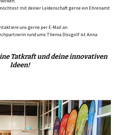
ewirken.
öch­test mit dei­ner Lei­den­schaft ger­ne ein Ehren­amt
­tak­tie­re uns ger­ne per E‑Mail an
ch­part­ne­rin rund ums The­ma Disc­golf ist Anna
ine Tatkraft und deine innovativen
Ideen!