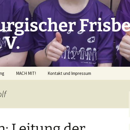
rgischer Frisbe
 V.
ung
MACH MIT!
Kontakt und Impressum
rderrichtlinien
lf
ng beantragen
: Leitung der