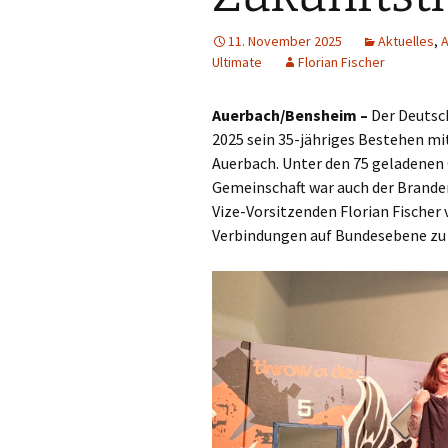
11. November 2025
Aktuelles
,
A
Ultimate
Florian Fischer
Auerbach/Bensheim –
Der Deut­sch
2025 sein 35-jäh­ri­ges Bestehen m
Auer­bach. Unter den 75 gela­de­nen 
Gemein­schaft war auch der Bran­den­
Vize-Vor­sit­zen­den Flo­ri­an Fischer 
Ver­bin­dun­gen auf Bun­des­ebe­ne zu