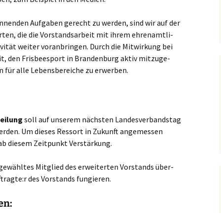
an­nen­den Auf­ga­ben gerecht zu wer­den, sind wir auf der
­ten, die die Vor­stands­ar­beit mit ihrem ehren­amt­li­
i­tät wei­ter vor­an­brin­gen. Durch die Mit­wir­kung bei
, den Fris­bee­s­port in Bran­den­burg aktiv mit­zu­ge­
n für alle Lebens­be­rei­che zu erwerben.
ei­lung
soll auf unse­rem nächs­ten Lan­des­ver­bands­tag
r­den. Um die­ses Res­sort in Zukunft ange­mes­sen
 ab die­sem Zeit­punkt Verstärkung.
l gewähl­tes Mit­glied des erwei­ter­ten Vor­stands über­
tragte:r des Vor­stands fungieren.
en: