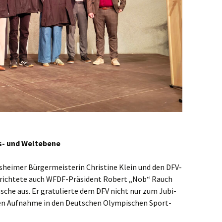
des- und Weltebene
ei­mer Bür­ger­meis­te­rin Chris­ti­ne Klein und den DFV-
er, rich­te­te auch WFDF-Prä­si­dent Robert „Nob“ Rauch
­sche aus. Er gra­tu­lier­te dem DFV nicht nur zum Jubi­
chen Auf­nah­me in den Deut­schen Olym­pi­schen Sport­