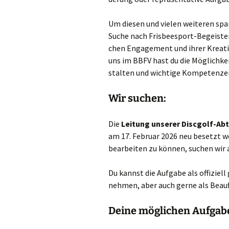
Um die­sen und vie­len wei­te­ren sp
Suche nach Fris­bee­s­port-Begeis­ter
chen Enga­ge­ment und ihrer Krea­ti­v
uns im BBFV hast du die Mög­lich­keit
stal­ten und wich­ti­ge Kom­pe­ten­ze
Wir suchen:
Die
Lei­tung unse­rer Disc­golf-Abt
am 17. Febru­ar 2026 neu besetzt we
bear­bei­ten zu kön­nen, suchen wir
Du kannst die Auf­ga­be als offi­zi­el
neh­men, aber auch ger­ne als Beauf
Deine möglichen Aufgab