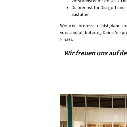
Vor­stands­team Gro­ßes zu b
Du brennst für Disc­golf und m
ausfüllen.
Wenn du inter­es­siert bist, dann kon
vorstand[ät]bbfv.org. Dei­ne Anspre
Finzel.
Wir freuen uns auf de