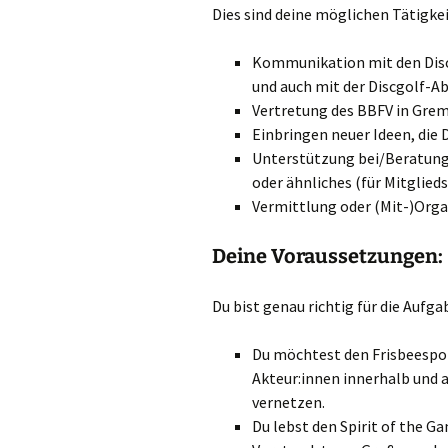
Dies sind dei­ne mög­li­chen Tätigke
Kom­mu­ni­ka­ti­on mit den Dis
und auch mit der Disc­golf-Ab
Ver­tre­tung des BBFV in Gre­
Ein­brin­gen neu­er Ideen, die
Unter­stüt­zung bei/Beratung
oder ähn­li­ches (für Mit­glieds
Ver­mitt­lung oder (Mit-)Orga
Deine Voraussetzungen:
Du bist genau rich­tig für die Auf­ga­
Du möch­test den Fris­bee­s­por
Akteur:innen inner­halb und a
vernetzen.
Du lebst den Spi­rit of the Ga