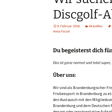
Satzung und Ordnungen
Discgolf-A
Historie
Sitzungsprotokolle
9. Februar 2026
Aktuelles
Anna Finzel
Du begeisterst dich fü
Das ist ganz nor­mal und total super,
Über uns:
Wir sind als Bran­den­bur­gi­scher Fri
Fris­bee­s­port in Bran­den­burg zu et
den Aus­tausch mit den Mit­glieds­ve
Bran­den­burg und dem Deut­schen Fris
de­rung oder reprä­sen­ta­ti­ve Auf­g