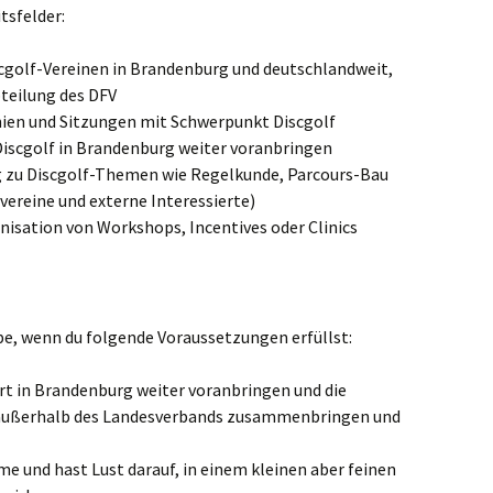
itsfelder:
c­golf-Ver­ei­nen in Bran­den­burg und deutsch­land­weit,
tei­lung des DFV
mi­en und Sit­zun­gen mit Schwer­punkt Discgolf
 Disc­golf in Bran­den­burg wei­ter voranbringen
 zu Disc­golf-The­men wie Regel­kun­de, Par­cours-Bau
­ver­ei­ne und exter­ne Interessierte)
nisation von Work­shops, Incen­ti­ves oder Clinics
be, wenn du fol­gen­de Vor­aus­set­zun­gen erfüllst:
t in Bran­den­burg wei­ter vor­an­brin­gen und die
ußer­halb des Lan­des­ver­bands zusam­men­brin­gen und
me und hast Lust dar­auf, in einem klei­nen aber fei­nen