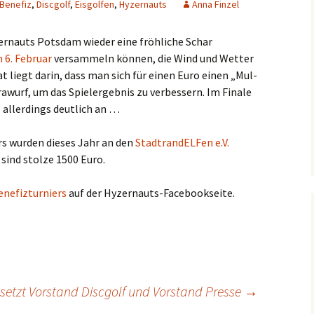
Benefiz
,
Discgolf
,
Eisgolfen
,
Hyzernauts
Anna Finzel
­n­auts Pots­dam wie­der eine fröh­li­che Schar
 6. Febru­ar
ver­sam­meln kön­nen, die Wind und Wet­ter
t liegt dar­in, dass man sich für einen Euro einen „Mul­
­wurf, um das Spiel­ergeb­nis zu ver­bes­sern. Im Fina­le
s aller­dings deut­lich an …
ers wur­den die­ses Jahr an den
Stadt­ran­d­EL­Fen e.V.
ind stol­ze 1500 Euro.
ne­fiz­tur­niers
auf der Hyzernauts-Facebookseite.
setzt Vorstand Discgolf und Vorstand Presse
→