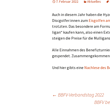
7. Februar 2022
Aktuelles
Satzung und Ordnungen
Auch in die­sem Jahr haben die Hyzer
Historie
Discgolfer:innen zum
Eis­gol­fen am
Sitzungsprotokolle
trotz­ten. Das beson­de­re am For­ma
ligan“ kau­fen kann, also einen Extra
stei­gen die Prei­se für die Mul­ligan
Alle Ein­nah­men des Bene­fiz­tur­ni
gespen­det. Zusam­men­ge­kom­men s
Und hier gibts eine
Nach­le­se des Be
Beitragsnavigation
←
BBFV-Verbandstag 2022
BBFV be