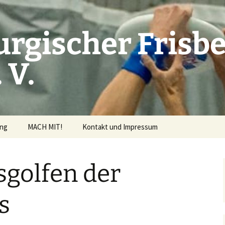
rgischer Frisbe
 V.
ung
MACH MIT!
Kontakt und Impressum
rderrichtlinien
sgolfen der
ng beantragen
s