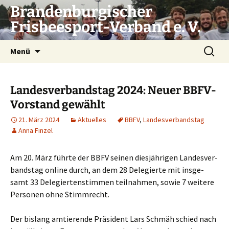
Zum
Brandenburgischer
Inhalt
Frisbeesport-Verband e. V.
springen
Suchen
Menü
nach:
Landesverbandstag 2024: Neuer BBFV-
Vorstand gewählt
21. März 2024
Aktuelles
BBFV
,
Landesverbandstag
Anna Finzel
Am 20. März führ­te der BBFV sei­nen dies­jäh­ri­gen Lan­des­ver­
bands­tag online durch, an dem 28 Dele­gier­te mit ins­ge­
samt 33 Dele­gier­ten­stim­men teil­nah­men, sowie 7 wei­te­re
Per­so­nen ohne Stimmrecht.
Der bis­lang amtie­ren­de Prä­si­dent Lars Schmäh schied nach