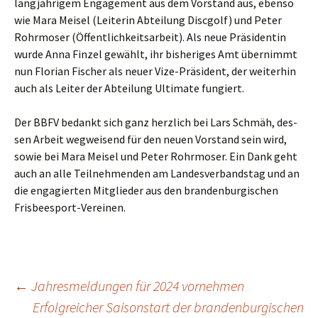
lang­jäh­ri­gem Enga­ge­ment aus dem Vor­stand aus, eben­so
wie Mara Mei­sel (Lei­te­rin Abtei­lung Disc­golf) und Peter
Rohr­mo­ser (Öffent­lich­keits­ar­beit). Als neue Prä­si­den­tin
wur­de Anna Fin­zel gewählt, ihr bis­he­ri­ges Amt über­nimmt
nun Flo­ri­an Fischer als neu­er Vize-Prä­si­dent, der wei­ter­hin
auch als Lei­ter der Abtei­lung Ulti­ma­te fungiert.
Der BBFV bedankt sich ganz herz­lich bei Lars Schmäh, des­
sen Arbeit weg­wei­send für den neu­en Vor­stand sein wird,
sowie bei Mara Mei­sel und Peter Rohr­mo­ser. Ein Dank geht
auch an alle Teil­neh­men­den am Lan­des­ver­bands­tag und an
die enga­gier­ten Mit­glie­der aus den bran­den­bur­gi­schen
Frisbeesport-Vereinen.
Beitragsnavigation
←
Jahresmeldungen für 2024 vornehmen
Erfolgreicher Saisonstart der brandenburgischen