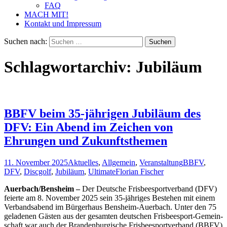
FAQ
MACH MIT!
Kontakt und Impressum
Suchen nach:
Schlagwortarchiv: Jubiläum
BBFV beim 35-jährigen Jubiläum des
DFV: Ein Abend im Zeichen von
Ehrungen und Zukunftsthemen
11. November 2025
Aktuelles
,
Allgemein
,
Veranstaltung
BBFV
,
DFV
,
Discgolf
,
Jubiläum
,
Ultimate
Florian Fischer
Auerbach/Bensheim –
Der Deut­sche Fris­bee­s­port­ver­band (DFV)
fei­er­te am 8. Novem­ber 2025 sein 35-jäh­ri­ges Bestehen mit einem
Ver­bands­abend im Bür­ger­haus Bens­heim-Auer­bach. Unter den 75
gela­de­nen Gäs­ten aus der gesam­ten deut­schen Fris­bee­s­port-Gemein­
schaft war auch der Bran­den­bur­gi­sche Fris­bee­s­port­ver­band (BBFV)