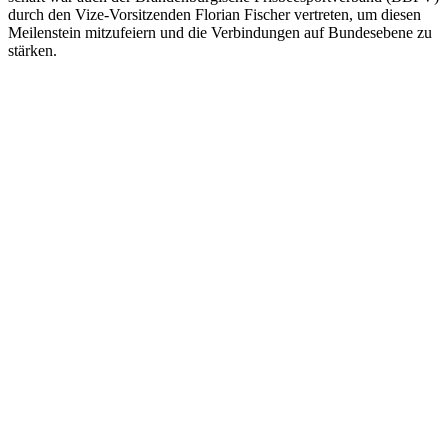
durch den Vize-Vor­sit­zen­den Flo­ri­an Fischer ver­tre­ten, um die­sen
Mei­len­stein mit­zu­fei­ern und die Ver­bin­dun­gen auf Bun­des­ebe­ne zu
stärken.