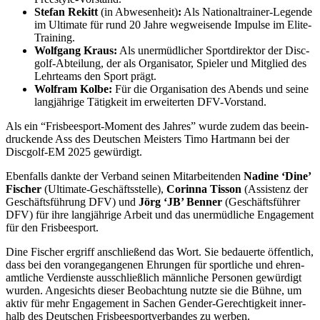
Ste­fan Rekitt
(in Abwe­sen­heit)
:
Als Natio­nal­trai­ner-Legen­de
im Ulti­ma­te für rund 20 Jah­re weg­wei­sen­de Impul­se im Elite-
Training.
Wolf­gang Kraus:
Als uner­müd­li­cher Sport­di­rek­tor der Disc­
golf-Abtei­lung, der als Orga­ni­sa­tor, Spie­ler und Mit­glied des
Lehr­teams den Sport prägt.
Wolf­ram Kol­be:
Für die Orga­ni­sa­ti­on des Abends und sei­ne
lang­jäh­ri­ge Tätig­keit im erwei­ter­ten DFV-Vorstand.
Als ein “Fris­bee­s­port-Moment des Jah­res” wur­de zudem das beein­
dru­cken­de Ass des Deut­schen Meis­ters Timo Hart­mann bei der
Disc­golf-EM 2025 gewürdigt.
Eben­falls dank­te der Ver­band sei­nen Mit­ar­bei­ten­den
Nadi­ne ‘Dine’
Fischer
(Ulti­ma­te-Geschäfts­stel­le),
Corin­na Tis­son
(Assis­tenz der
Geschäfts­füh­rung DFV) und
Jörg ‘JB’ Ben­ner
(Geschäfts­füh­rer
DFV) für ihre lang­jäh­ri­ge Arbeit und das uner­müd­li­che Enga­ge­ment
für den Frisbeesport.
Dine Fischer ergriff anschlie­ßend das Wort. Sie bedau­er­te öffent­lich,
dass bei den vor­an­ge­gan­ge­nen Ehrun­gen für sport­li­che und ehren­
amt­li­che Ver­diens­te aus­schließ­lich männ­li­che Per­so­nen gewür­digt
wur­den. Ange­sichts die­ser Beob­ach­tung nutz­te sie die Büh­ne, um
aktiv für mehr Enga­ge­ment in Sachen Gen­der-Gerech­tig­keit inner­
halb des Deut­schen Fris­bee­s­port­ver­ban­des zu werben.