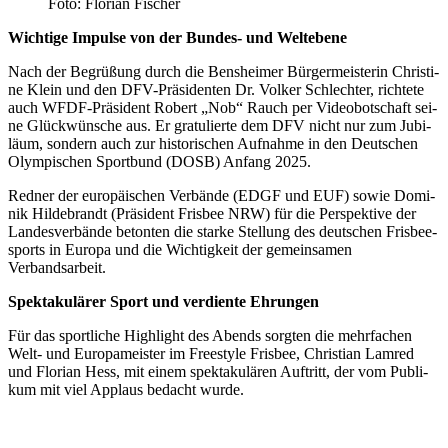
Foto: Flo­ri­an Fischer
Wich­ti­ge Impul­se von der Bun­des- und Weltebene
Nach der Begrü­ßung durch die Bens­hei­mer Bür­ger­meis­te­rin Chris­ti­
ne Klein und den DFV-Prä­si­den­ten Dr. Vol­ker Schlech­ter, rich­te­te
auch WFDF-Prä­si­dent Robert „Nob“ Rauch per Video­bot­schaft sei­
ne Glück­wün­sche aus. Er gra­tu­lier­te dem DFV nicht nur zum Jubi­
lä­um, son­dern auch zur his­to­ri­schen Auf­nah­me in den Deut­schen
Olym­pi­schen Sport­bund (DOSB) Anfang 2025.
Red­ner der euro­päi­schen Ver­bän­de (EDGF und EUF) sowie Domi­
nik Hil­de­brandt (Prä­si­dent Fris­bee NRW) für die Per­spek­ti­ve der
Lan­des­ver­bän­de beton­ten die star­ke Stel­lung des deut­schen Fris­bee­
s­ports in Euro­pa und die Wich­tig­keit der gemein­sa­men
Verbandsarbeit.
Spek­ta­ku­lä­rer Sport und ver­dien­te Ehrungen
Für das sport­li­che High­light des Abends sorg­ten die mehr­fa­chen
Welt- und Euro­pa­meis­ter im Free­style Fris­bee, Chris­ti­an Lam­red
und Flo­ri­an Hess, mit einem spek­ta­ku­lä­ren Auf­tritt, der vom Publi­
kum mit viel Applaus bedacht wurde.