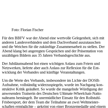
Foto: Flo­ri­an Fischer
Für den BBFV war der Abend eine wert­vol­le Gele­gen­heit, sich mit
ande­ren Lan­des­ver­bän­den und dem Dach­ver­band aus­zu­tau­schen
und die Wei­chen für die zukünf­ti­ge Zusam­men­ar­beit zu stel­len. Der
Abend klang bei ange­reg­ten Gesprä­chen und der Prä­sen­ta­ti­on von
unzäh­li­gen Bil­dern aus 35 Jah­ren Ver­bands­ge­schich­te aus.
Der Jubi­lä­ums­abend bot einen wich­ti­gen Anlass zum Fei­ern und
Netz­wer­ken, lie­fer­te aber auch Anlass zur Refle­xi­on für die Ent­
wick­lung der Ver­ban­des und künf­ti­ge Veranstaltungen.
Um die Wer­te des Ver­bands, ins­be­son­de­re im Lich­te der DOSB-
Auf­nah­me, voll­stän­dig wider­zu­spie­geln, wur­de im Nach­gang kon­
struk­ti­ve Kri­tik geäu­ßert. So wur­de die man­geln­de Wür­di­gung der
anwe­sen­den Trai­ne­rin des Deut­schen Ulti­ma­te-Wheel­chair-Natio­
nal­teams bemän­gelt. Ihr uner­müd­li­cher Ein­satz für den Roll­stuhl-
Fris­bee­s­port, der dem Team die Teil­nah­me an zwei Welt­meis­ter­
schaf­ten ermög­lich­te – gekrönt von einer Bron­ze­me­dail­le und einem