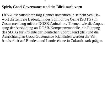
Spi­rit, Good Gover­nan­ce und ein Blick nach vorn
DFV-Geschäfts­füh­rer Jörg Ben­ner unter­strich in sei­nem Schluss­
wort die zen­tra­le Bedeu­tung des Spi­rit of the Game (SOTG) im
Zusam­men­hang mit der DOSB-Auf­nah­me. The­men wie die Anpas­
sung der Aus­bil­dung an DOSB-Kom­pe­tenz­mo­del­le, die Eig­nung
des SOTG für Pro­jek­te der Deut­schen Sport­ju­gend (dsj) und die
Aus­rich­tung an Good Gover­nan­ce-Richt­li­ni­en wer­den die Ver­
bands­ar­beit auf Bun­des- und Lan­des­ebe­ne in Zukunft stark prägen.