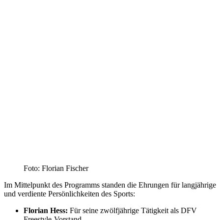
Foto: Flo­ri­an Fischer
Im Mit­tel­punkt des Pro­gramms stan­den die Ehrun­gen für lang­jäh­ri­ge
und ver­dien­te Per­sön­lich­kei­ten des Sports:
Flo­ri­an Hess:
Für sei­ne zwölf­jäh­ri­ge Tätig­keit als DFV
Freestyle-Vorstand.