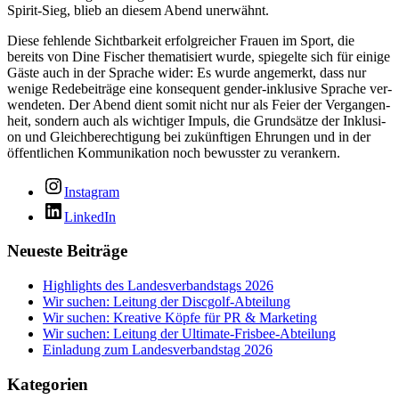
Spi­rit-Sieg, blieb an die­sem Abend unerwähnt.
Die­se feh­len­de Sicht­bar­keit erfolg­rei­cher Frau­en im Sport, die
bereits von Dine Fischer the­ma­ti­siert wur­de, spie­gel­te sich für eini­ge
Gäs­te auch in der Spra­che wider: Es wur­de ange­merkt, dass nur
weni­ge Rede­bei­trä­ge eine kon­se­quent gen­der-inklu­si­ve Spra­che ver­
wen­de­ten. Der Abend dient somit nicht nur als Fei­er der Ver­gan­gen­
heit, son­dern auch als wich­ti­ger Impuls, die Grund­sät­ze der Inklu­si­
on und Gleich­be­rech­ti­gung bei zukünf­ti­gen Ehrun­gen und in der
öffent­li­chen Kom­mu­ni­ka­ti­on noch bewuss­ter zu verankern.
Instagram
LinkedIn
Neueste Beiträge
Highlights des Landesverbandstags 2026
Wir suchen: Leitung der Discgolf-Abteilung
Wir suchen: Kreative Köpfe für PR & Marketing
Wir suchen: Leitung der Ultimate-Frisbee-Abteilung
Einladung zum Landesverbandstag 2026
Kategorien