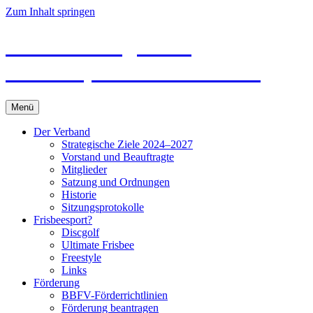
Zum Inhalt springen
Brandenburgischer
Frisbeesport-Verband e. V.
Menü
Der Verband
Strategische Ziele 2024–2027
Vorstand und Beauftragte
Mitglieder
Satzung und Ordnungen
Historie
Sitzungsprotokolle
Frisbeesport?
Discgolf
Ultimate Frisbee
Freestyle
Links
Förderung
BBFV-Förderrichtlinien
Förderung beantragen