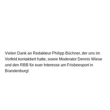
Vie­len Dank an Redak­teur Phil­ipp Büch­ner, der uns im
Vor­feld kon­tak­tiert hat­te, sowie Mode­ra­tor Den­nis Wie­se
und den RBB für euer Inter­es­se am Fris­bee­s­port in
Brandenburg!