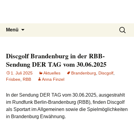
Brandenburgischer
Zum
Inhalt
Frisbeesport-Verband e. V.
springen
Suchen
Menü
nach:
Discgolf Brandenburg in der RBB-
Sendung DER TAG vom 30.06.2025
1. Juli 2025
Aktuelles
Brandenburg
,
Discgolf
,
Frisbee
,
RBB
Anna Finzel
In der Sen­dung DER TAG vom 30.06.2025, aus­ge­strahlt
im Rund­funk Ber­lin-Bran­den­burg (RBB), fin­den Disc­golf
als Sport­art im All­ge­mei­nen sowie die Spiel­mög­lich­kei­ten
in Bran­den­burg Erwähnung.