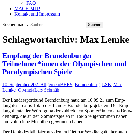
FAQ
MACH MIT!
Kontakt und Impressum
Suchen nach:
Schlagwortarchiv: Max Lemke
Empfang der Brandenburger
Teilnehmer*innen der Olympischen und
Paralympischen Spiele
10. September 2021
Allgemein
BBFV
,
Brandenburg
,
LSB
,
Max
Lemke
,
Olympia
Lars Schmäh
Der Lan­des­sport­bund Bran­den­burg hat­te am 10.09.21 zum Emp­
fang des Teams Tokio des Lan­des Bran­den­burg gela­den. Der Emp­
fang dien­te der Wür­di­gung der zahl­rei­chen Sportler*innen aus Bran­
den­burg, die an den Som­mer­spie­len in Tokio teil­ge­nom­men haben
und zahl­rei­che Medail­len gewon­nen haben.
Der Dank des Minis­ter­prä­si­den­ten Diet­mar Woid­ke galt aber auch