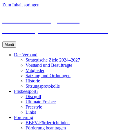
Zum Inhalt springen
Brandenburgischer
Frisbeesport-Verband e. V.
Menü
Der Verband
Strategische Ziele 2024–2027
Vorstand und Beauftragte
Mitglieder
Satzung und Ordnungen
Historie
Sitzungsprotokolle
Frisbeesport?
Discgolf
Ultimate Frisbee
Freestyle
Links
Förderung
BBFV-Förderrichtlinien
Förderung beantragen