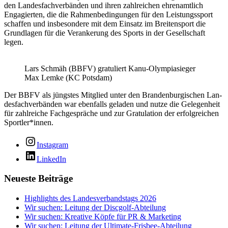
den Lan­des­fach­ver­bän­den und ihren zahl­rei­chen ehren­amt­lich
Enga­gier­ten, die die Rah­men­be­din­gun­gen für den Leis­tungs­sport
schaf­fen und ins­be­son­de­re mit dem Ein­satz im Brei­ten­sport die
Grund­la­gen für die Ver­an­ke­rung des Sports in der Gesell­schaft
legen.
Lars Schmäh (BBFV) gra­tu­liert Kanu-Olym­pia­sie­ger
Max Lem­ke (KC Potsdam)
Der BBFV als jüngs­tes Mit­glied unter den Bran­den­bur­gi­schen Lan­
des­fach­ver­bän­den war eben­falls gela­den und nut­ze die Gele­gen­heit
für zahl­rei­che Fach­ge­sprä­che und zur Gra­tu­la­ti­on der erfolg­rei­chen
Sportler*innen.
Instagram
LinkedIn
Neueste Beiträge
Highlights des Landesverbandstags 2026
Wir suchen: Leitung der Discgolf-Abteilung
Wir suchen: Kreative Köpfe für PR & Marketing
Wir suchen: Leitung der Ultimate-Frisbee-Abteilung