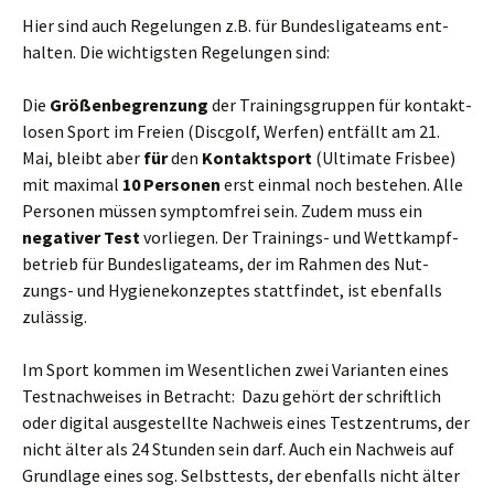
Hier sind auch Rege­lun­gen z.B. für Bun­des­li­ga­teams ent­
hal­ten. Die wich­tigs­ten Rege­lun­gen sind:
Die
Grö­ßen­be­gren­zung
der Trai­nings­grup­pen für kon­takt­
lo­sen Sport im Frei­en (Disc­golf, Wer­fen) ent­fällt am 21.
Mai, bleibt aber
für
den
Kon­takt­sport
(Ulti­ma­te Fris­bee)
mit maxi­mal
10 Per­so­nen
erst ein­mal noch bestehen. Alle
Per­so­nen müs­sen sym­ptom­frei sein. Zudem muss ein
nega­ti­ver Test
vor­lie­gen. Der Trai­nings- und Wett­kampf­
be­trieb für Bun­des­li­ga­teams, der im Rah­men des Nut­
zungs- und Hygie­ne­kon­zep­tes statt­fin­det, ist eben­falls
zulässig.
Im Sport kom­men im Wesent­li­chen zwei Vari­an­ten eines
Test­nach­wei­ses in Betracht: Dazu gehört der schrift­lich
oder digi­tal aus­ge­stell­te Nach­weis eines Test­zen­trums, der
nicht älter als 24 Stun­den sein darf. Auch ein Nach­weis auf
Grund­la­ge eines sog. Selbst­tests, der eben­falls nicht älter