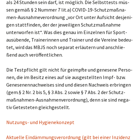
als 24 Stun­den sein darf, ist mög­lich. Die Selbst­tests müs­
sen gemäß § 2 Num­mer 7 lit.a) COVID-19-Schutz­maß­na­
men-Aus­nah­me­ver­ord­nung „vor Ort unter Auf­sicht des­je­ni­
gen statt­fin­den, der der jewei­li­gen Schutz­maß­nah­me
unter­wor­fen ist“. Was dies genau im Ein­zel­nen für Sport­
aus­üben­de, Trai­ne­rin­nen und Trai­ner und die Ver­ei­ne bedeu­
tet, wird das MBJS noch sepa­rat erläu­tern und anschlie­
ßend auch veröffentlichen.
Die Test­pflicht gilt nicht für geimpf­te und gene­se­ne Per­so­
nen, die im Besitz eines auf sie aus­ge­stell­ten Impf- bzw.
Gene­se­nen­nach­wei­ses sind und die­sen Nach­weis erbrin­gen
(gem.§ 2 Nr. 2 bis 5, § 3 Abs. 2 sowie § 7 Abs. 2 der Schutz­
maß­nah­men-Aus­nah­men­ver­ord­nung), denn sie sind nega­
tiv Getes­te­ten gleichgestellt.
Nut­zungs- und Hygienekonzept
Aktu­el­le Ein­däm­mungs­ver­ord­nung (gilt bei einer Inzi­denz