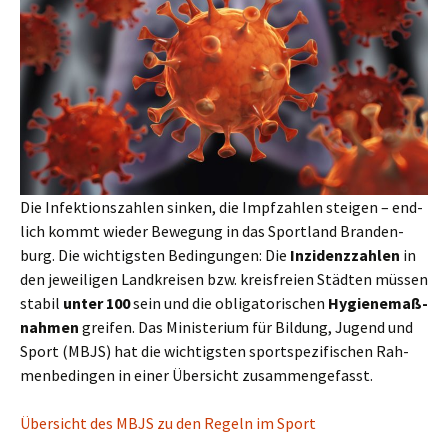
Die Infek­ti­ons­zah­len sin­ken, die Impf­zah­len stei­gen – end­
lich kommt wie­der Bewe­gung in das Sport­land Bran­den­
burg. Die wich­tigs­ten Bedin­gun­gen: Die
Inzi­denz­zah­len
in
den jewei­li­gen Land­krei­sen bzw. kreis­frei­en Städ­ten müs­sen
sta­bil
unter 100
sein und die obli­ga­to­ri­schen
Hygie­ne­maß­
nah­men
grei­fen. Das Minis­te­ri­um für Bil­dung, Jugend und
Sport (MBJS) hat die wich­tigs­ten sport­spe­zi­fi­schen Rah­
men­be­din­gen in einer Über­sicht zusammengefasst.
Über­sicht des MBJS zu den Regeln im Sport