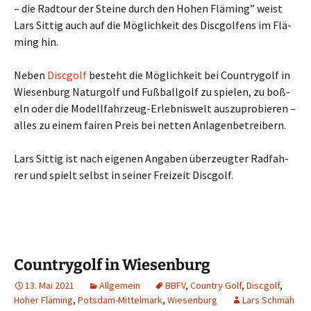
– die Rad­tour der Stei­ne durch den Hohen Flä­ming” weist
Lars Sit­tig auch auf die Mög­lich­keit des Disc­gol­fens im Flä­
ming hin.
Neben
Disc­golf
besteht die Mög­lich­keit bei Coun­try­golf in
Wie­sen­burg Natur­golf und Fuß­ball­golf zu spie­len, zu boß­
eln oder die Modell­fahr­zeug-Erleb­nis­welt aus­zu­pro­bie­ren –
alles zu einem fai­ren Preis bei net­ten Anlagenbetreibern.
Lars Sit­tig ist nach eige­nen Anga­ben über­zeug­ter Rad­fah­
rer und spielt selbst in sei­ner Frei­zeit Discgolf.
Countrygolf in Wiesenburg
13. Mai 2021
Allgemein
BBFV
,
Country Golf
,
Discgolf
,
Hoher Fläming
,
Potsdam-Mittelmark
,
Wiesenburg
Lars Schmäh