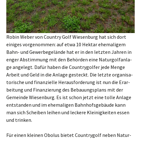
Robin Weber von Coun­try Golf Wie­sen­burg hat sich dort
eini­ges vor­ge­nom­men: auf etwa 10 Hekt­ar ehe­ma­li­gem
Bahn- und Gewer­be­ge­län­de hat er in den letz­ten Jah­ren in
enger Abstim­mung mit den Behör­den eine Natur­golf­an­la­
ge ange­legt. Dafür haben die Coun­try­gol­fer jede Men­ge
Arbeit und Geld in die Anla­ge gesteckt. Die letz­te orga­ni­sa­
to­ri­sche und finan­zi­el­le Her­aus­for­de­rung ist nun die Erar­
bei­tung und Finan­zie­rung des Bebau­ungs­plans mit der
Gemein­de Wie­sen­burg. Es ist schon jetzt eine tol­le Anla­ge
ent­stan­den und im ehe­ma­li­gen Bahn­hofs­ge­bäu­de kann
man sich Schei­ben lei­hen und lecke­re Klei­nig­kei­ten essen
und trinken.
Für einen klei­nen Obo­lus bie­tet Coun­try­golf neben Natur­