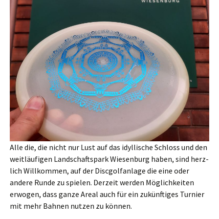
Alle die, die nicht nur Lust auf das idyl­li­sche Schloss und den
weit­läu­fi­gen Land­schafts­park Wie­sen­burg haben, sind herz­
lich Will­kom­men, auf der Disc­golf­an­la­ge die eine oder
ande­re Run­de zu spie­len. Der­zeit wer­den Mög­lich­kei­ten
erwo­gen, dass gan­ze Are­al auch für ein zukünf­ti­ges Tur­nier
mit mehr Bah­nen nut­zen zu können.