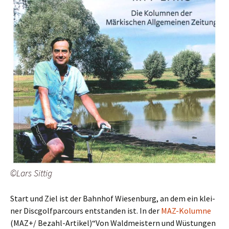
©Lars Sit­tig
Start und Ziel ist der Bahn­hof Wie­sen­burg, an dem ein klei­
ner Disc­golf­par­cours ent­stan­den ist. In der
MAZ-Kolum­ne
(MAZ+/ Bezahl-Artikel)“Von Wald­meis­tern und Wüs­tun­gen