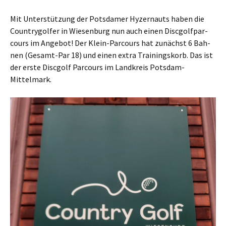
Mit Unter­stüt­zung der Pots­da­mer Hyzer­n­auts haben die
Coun­try­gol­fer in Wie­sen­burg nun auch einen Disc­golf­par­
cours im Ange­bot! Der Klein-Par­cours hat zunächst 6 Bah­
nen (Gesamt-Par 18) und einen extra Trai­nings­korb. Das ist
der ers­te Disc­golf Par­cours im Land­kreis Potsdam-
Mittelmark.