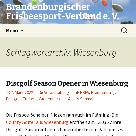
Zum
Brandenburgischer
Inhalt
Frisbeesport-Verband e. V.
springen
Suchen
Menü
nach:
Schlagwortarchiv: Wiesenburg
Discgolf Season Opener in Wiesenburg
7. März 2022
Veranstaltung
BBFV
,
Brandenburg
,
Discgolf
,
Frisbee
,
Wiesenburg
Lars Schmäh
Die Fris­bee-Schei­ben flie­gen nun auch im Flä­ming! Die
Coun­ty Gol­fer aus Wie­sen­burg
eröff­nen am 13.03.22 ihre
Disc­golf-Sai­son auf dem klei­nen aber fei­nen Par­cours zwi­