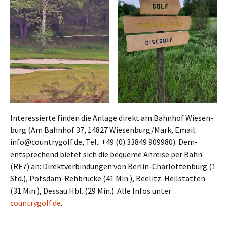
Inter­es­sier­te fin­den die Anla­ge direkt am Bahn­hof Wie­sen­
burg (Am Bahn­hof 37, 14827 Wiesenburg/Mark, Email:
info@countrygolf.de, Tel.: +49 (0) 33849 909980). Dem­
entspre­chend bie­tet sich die beque­me Anrei­se per Bahn
(RE7) an: Direkt­ver­bin­dun­gen von Ber­lin-Char­lot­ten­burg (1
Std.), Pots­dam-Reh­brü­cke (41 Min.), Beelitz-Heil­stät­ten
(31 Min.), Des­sau Hbf. (29 Min.). Alle Infos unter
countrygolf.de
.