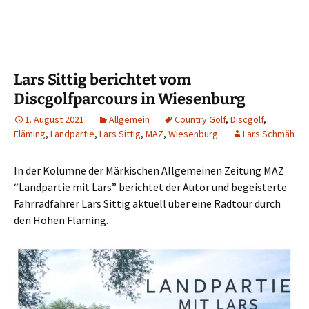
Lars Sittig berichtet vom
Discgolfparcours in Wiesenburg
1. August 2021
Allgemein
Country Golf
,
Discgolf
,
Fläming
,
Landpartie
,
Lars Sittig
,
MAZ
,
Wiesenburg
Lars Schmäh
In der Kolum­ne der Mär­ki­schen All­ge­mei­nen Zei­tung MAZ
“Land­par­tie mit Lars” berich­tet der Autor und begeis­ter­te
Fahr­rad­fah­rer Lars Sit­tig aktu­ell über eine Rad­tour durch
den Hohen Fläming.