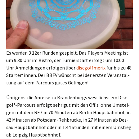
Es wer­den 3 12er Run­den gespielt. Das Play­ers Mee­ting ist
um 9:30 Uhr im Bis­tro, der Tur­nier­start erfolgt um 10:00
Uhr. Anmel­dun­gen erfol­gen über
disc­golf­me­rix
für bis zu 48
Starter*innen. Der BBFV wünscht bei der ers­ten Ver­an­stal­
tung auf dem Par­cours gutes Gelingen!
Übri­gens: die Anrei­se zu Bran­den­burgs west­lichs­tem Disc­
golf-Par­cours erfolgt sehr gut mit den Öffis: ohne Umstei­
gen mit dem RE7 in 70 Minu­ten ab Ber­lin Haupt­bahn­hof, in
42 Minu­ten ab Pots­dam-Reh­brü­cke, in 27 Minu­ten ab Des­
sau Haupt­bahn­hof oder in 1:44 Stun­den mit einem Umstieg
ab Leip­zig Hauptbahnhof.