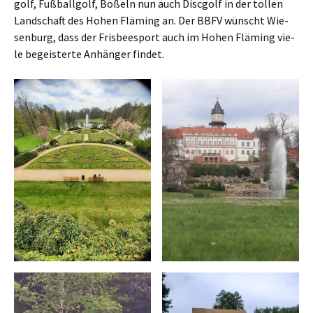
golf, Fuß­ball­golf, Boß­eln nun auch Disc­golf in der tol­len
Land­schaft des Hohen Flä­ming an. Der BBFV wünscht Wie­
sen­burg, dass der Fris­bee­s­port auch im Hohen Flä­ming vie­
le begeis­ter­te Anhän­ger findet.