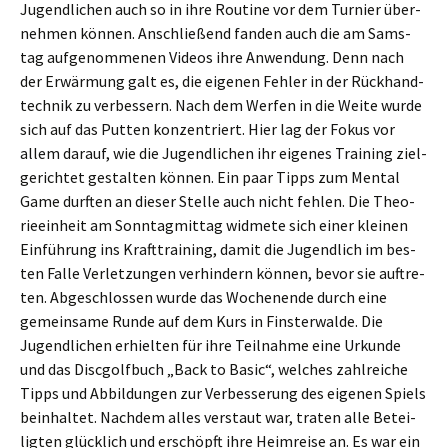
Jugend­li­chen auch so in ihre Rou­ti­ne vor dem Tur­nier über­
neh­men kön­nen. Anschlie­ßend fan­den auch die am Sams­
tag auf­ge­nom­me­nen Vide­os ihre Anwen­dung. Denn nach
der Erwär­mung galt es, die eige­nen Feh­ler in der Rück­hand­
tech­nik zu ver­bes­sern. Nach dem Wer­fen in die Wei­te wur­de
sich auf das Put­ten kon­zen­triert. Hier lag der Fokus vor
allem dar­auf, wie die Jugend­li­chen ihr eige­nes Trai­ning ziel­
ge­rich­tet gestal­ten kön­nen. Ein paar Tipps zum Men­tal
Game durf­ten an die­ser Stel­le auch nicht feh­len. Die Theo­
rie­ein­heit am Sonn­tag­mit­tag wid­me­te sich einer klei­nen
Ein­füh­rung ins Kraft­trai­ning, damit die Jugend­lich im bes­
ten Fal­le Ver­let­zun­gen ver­hin­dern kön­nen, bevor sie auf­tre­
ten. Abge­schlos­sen wur­de das Wochen­en­de durch eine
gemein­sa­me Run­de auf dem Kurs in Fins­ter­wal­de. Die
Jugend­li­chen erhiel­ten für ihre Teil­nah­me eine Urkun­de
und das Disc­golf­buch „Back to Basic“, wel­ches zahl­rei­che
Tipps und Abbil­dun­gen zur Ver­bes­se­rung des eige­nen Spiels
beinhal­tet. Nach­dem alles ver­staut war, tra­ten alle Betei­
lig­ten glück­lich und erschöpft ihre Heim­rei­se an. Es war ein