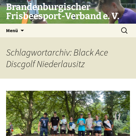
Zum
Brandenburgischer
Inhalt
Frisbeesport-Verband e. V.
springen
Suchen
Menü
nach:
Schlagwortarchiv: Black Ace
Discgolf Niederlausitz