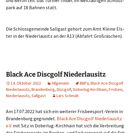
und Ber­lin teil. Das Tur­nier fin­det im weit­läu­fi­gen Schloss­
park auf 18 Bah­nen statt.
Die Schloss­ge­mein­de Sall­gast gehört zum Amt Klei­ne Els­
ter in der Nie­der­lau­sitz an der A13 (Abfahrt Großräschen).
Black Ace Discgolf Niederlausitz
14. Oktober 2022
Allgemein
BBFV
,
Black Ace Discgolf
Niederlausitz
,
Brandenburg
,
Discgolf
,
Doberlug-Kirchhain
,
Frisbee
,
Niederlausitz
,
Sallgast
Lars Schmäh
Am 17.07.2022 hat sich ein wei­te­rer Fris­bee­s­port-Ver­ein in
Bran­den­burg gegrün­det.
Black Ace Disc­golf Nie­der­lau­sitz
e.V.
mit Sitz in Dober­lug-Kirch­hain hat sich die Ver­brei­tung
des Fris­bee­s­ports im Brei­ten- und Spit­zen­sport auf die Fah­