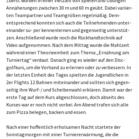
Zuerst wur­den in einer Viel­zahl von Spie­len und Übun­gen
Annä­he­run­gen zwi­schen 30 m und 60 m geübt. Dabei vari­ier­
ten Team­part­ner und Team­grö­ßen regel­mä­ßig. Dem­
entspre­chend konn­ten sich auch die Teil­neh­men­den unter­
ein­an­der su- per ken­nen­ler­nen und gegen­sei­tig unter­stüt­
zen. Anschlie­ßend wur­de noch die Rück­hand­tech­nik auf
Video auf­ge­nom­men. Nach dem Mit­tag wur­de die Mahl­zeit
wäh­rend einer Theo­rie­ein­heit zum The­ma „Ernäh­rung am
Tur­nier­tag“ ver­daut. Danach ging es wie­der auf den Disc­
golf­kurs, um die Vor­hand zu erler­nen oder zu ver­bes­sern. In
der letz­ten Ein­heit des Tages spiel­ten die Jugend­li­chen in
2er Flights 12 Bah­nen mit­ein­an­der und soll­ten sich gegen­
sei­tig ihre Wurf-/ und Schei­ben­wahl erklä­ren. Damit war der
ers­te Tag auf dem Kurs abge­schlos­sen, doch abseits des
Kur­ses war er noch nicht vor­bei. Am Abend tra­fen sich alle
zum Piz­za bele­gen, backen und essen.
Nach einer hof­fent­lich erhol­sa­men Nacht star­te­te der
Sonn­tag­mor­gen mit einer Tur­nie­rer­wär­mung, die die