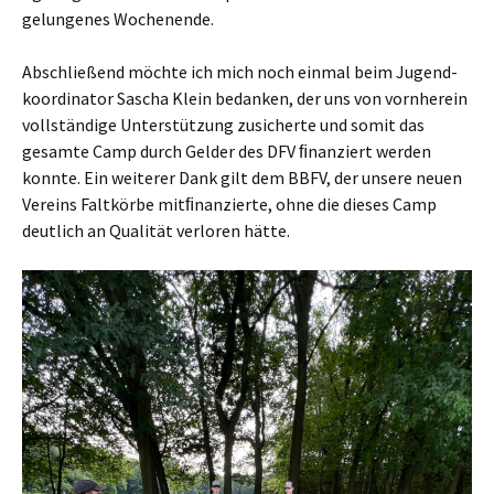
gelun­ge­nes Wochenende.
Abschlie­ßend möch­te ich mich noch ein­mal beim Jugend­
ko­or­di­na­tor Sascha Klein bedan­ken, der uns von vorn­her­ein
voll­stän­di­ge Unter­stüt­zung zusi­cher­te und somit das
gesam­te Camp durch Gel­der des DFV ﬁnan­ziert wer­den
konn­te. Ein wei­te­rer Dank gilt dem BBFV, der unse­re neu­en
Ver­eins Falt­kör­be mitﬁnan­zier­te, ohne die die­ses Camp
deut­lich an Qua­li­tät ver­lo­ren hätte.