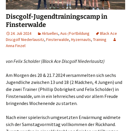
Discgolf-Jugendtrainingscamp in
Finsterwalde
24. Juli 2024
Aktuelles
,
Aus-/Fortbildung
Black Ace
Discgolf Niederlausitz
,
Finsterwalde
,
Hyzernauts
,
Training
Anna Finzel
von Felix Schol­der (Black Ace Disc­golf Niederlausitz)
Am Mor­gen des 20 & 21.7.2024 ver­sam­mel­ten sich sechs
Jugend­li­che zwi­schen 13 und 18 (2 Mäd­chen, 4 Jun­gen) und
die zwei Trai­ner (Phil­lip Dob­rig­keit und Felix Schol­der) in
Fins­ter­wal­de, um in ein lehr­rei­ches und vor allem Freu­de
brin­gen­des Wochen­en­de zu starten.
Nach einer spie­le­risch umge­setz­ten Erwär­mung wid­me­te
sich der Sams­tag­vor­mit­tag voll­kom­men der Rück­hand.