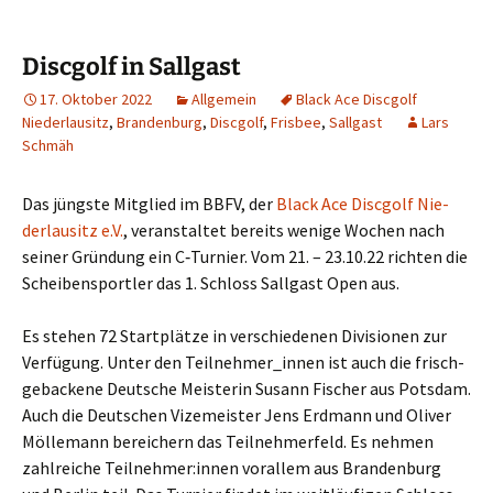
Discgolf in Sallgast
17. Oktober 2022
Allgemein
Black Ace Discgolf
Niederlausitz
,
Brandenburg
,
Discgolf
,
Frisbee
,
Sallgast
Lars
Schmäh
Das jüngs­te Mit­glied im BBFV, der
Black Ace Disc­golf Nie­
der­lau­sitz e.V.
, ver­an­stal­tet bereits weni­ge Wochen nach
sei­ner Grün­dung ein C‑Turnier. Vom 21. – 23.10.22 rich­ten die
Schei­ben­s­port­ler das 1. Schloss Sall­gast Open aus.
Es ste­hen 72 Start­plät­ze in ver­schie­de­nen Divi­sio­nen zur
Ver­fü­gung. Unter den Teilnehmer_innen ist auch die frisch­
ge­ba­cke­ne Deut­sche Meis­te­rin Susann Fischer aus Pots­dam.
Auch die Deut­schen Vize­meis­ter Jens Erd­mann und Oli­ver
Möl­le­mann berei­chern das Teil­neh­mer­feld. Es neh­men
zahl­rei­che Teilnehmer:innen vor­al­lem aus Bran­den­burg