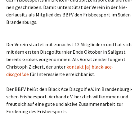
nen geschrie­ben. Damit unter­stützt der Ver­ein in der Nie­
der­lau­sitz als Mit­glied des BBFV den Fris­bee­s­port im Süden
Brandenburgs.
Der Ver­ein star­tet mit zunächst 12 Mit­glie­dern und hat sich
mit dem ers­ten Disc­golf­tur­nier Ende Okto­ber in Sall­gast
bereits Gro­ßes vor­ge­nom­men. Als Vor­sit­zen­der fun­giert
Chris­toph Zickert, der unter
kon­takt [a] black-ace-
discgolf.de
für Inter­es­sier­te erreich­bar ist.
Der BBFV heißt den Black Ace Disc­golf e.V. im Bran­den­bur­gi­
schen Fris­bee­s­port-Ver­band e.V. herz­lich will­kom­men und
freut sich auf eine gute und akti­ve Zusam­men­ar­beit zur
För­de­rung des Frisbeesports.