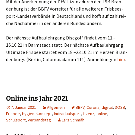
Mit der Aner­ken­nung der DFV-Lizenz durch den LSB Bran­
den­burg ist der BBFV Vor­rei­ter für alle wei­te­ren Fris­bee­s­
port-Lan­des­ver­bän­de in Deutsch­land und hofft auf zahl­rei­
che Nach­ah­mer in den ande­ren Bundesländern.
Der nächs­te Auf­bau­lehr­gang Disc­golf fin­det vom 11.–
16.10.21 in Darm­stadt statt. Der nächs­te Auf­bau­lehr­gang
Ulti­ma­te Fris­bee star­tet vom 18.–23.10.21 im Her­zen Bran­
den­burgs (Ber­lin, Colum­bia­damm 111). Anmel­dun­gen
hier
.
Online ins Jahr 2021
7. Januar 2021
Allgemein
BBFV
,
Corona
,
digital
,
DOSB
,
Frisbee
,
Hygienekonzept
,
Individualsport
,
Lizenz
,
online
,
Schulsport
,
Verbandstag
Lars Schmäh