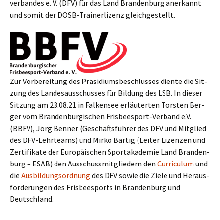
ver­ban­des e. V. (DFV) für das Land Bran­den­burg aner­kannt
und somit der DOSB-Trai­ner­li­zenz gleichgestellt.
Zur Vor­be­rei­tung des Prä­si­di­ums­be­schlus­ses dien­te die Sit­
zung des Lan­des­aus­schus­ses für Bil­dung des LSB. In die­ser
Sit­zung am 23.08.21 in Fal­ken­see erläu­ter­ten Tors­ten Ber­
ger vom Bran­den­bur­gi­schen Fris­bee­s­port-Ver­band e.V.
(BBFV), Jörg Ben­ner (Geschäfts­füh­rer des DFV und Mit­glied
des DFV-Lehr­teams) und Mir­ko Bär­tig (Lei­ter Lizen­zen und
Zer­ti­fi­ka­te der Euro­päi­schen Sport­aka­de­mie Land Bran­den­
burg – ESAB) den Aus­schuss­mit­glie­dern den
Cur­ri­cu­lum
und
die
Aus­bil­dungs­ord­nung
des DFV sowie die Zie­le und Her­aus­
for­de­run­gen des Fris­bee­s­ports in Bran­den­burg und
Deutschland.