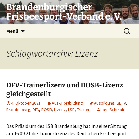
Zum
Brandenburgischer
Inhalt
Frisbeesport-Verband e. V.
springen
Suchen
Menü
nach:
Schlagwortarchiv: Lizenz
DFV-Trainerlizenz und DOSB-Lizenz
gleichgestellt
4. Oktober 2021
Aus-/Fortbildung
Ausbildung
,
BBFV
,
Brandenburg
,
DFV
,
DOSB
,
Lizenz
,
LSB
,
Trainer
Lars Schmäh
Das Prä­si­di­um des LSB Bran­den­burg hat in sei­ner Sit­zung
am 16.09.21 die Trai­ner­li­zenz des Deut­schen Fris­bee­s­port­