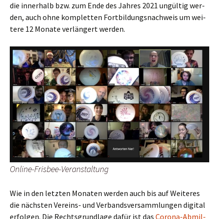
die inner­halb bzw. zum Ende des Jah­res 2021 ungül­tig wer­
den, auch ohne kom­plet­ten Fort­bil­dungs­nach­weis um wei­
te­re 12 Mona­te ver­län­gert werden.
Online-Fris­bee-Ver­an­stal­tung
Wie in den letz­ten Mona­ten wer­den auch bis auf Wei­te­res
die nächs­ten Ver­eins- und Ver­bands­ver­samm­lun­gen digi­tal
erfol­gen. Die Rechts­grund­la­ge dafür ist das
Coro­na-Abmil­