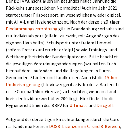
Der BBFV wünscht allen ein gesun­des neu­es Jahr und die
Rück­kehr zur sport­li­chen Nor­ma­li­tät! Auch im Jahr 2021
star­tet unser Fris­bee­s­port im wesent­li­chen wie­der digi­tal,
mit AHA‑L und Hygie­ne­kon­zept. Nach der der­zeit gül­ti­gen
Ein­däm­mungs­ver­ord­nung
gilt in Bran­den­burg : erlaubt sind
nur Indi­vi­du­al­sport (allein, zu zweit, mit Ange­hö­ri­gen des
eige­nen Haus­halts), Schul­sport unter frei­em Him­mel
(sofern Prä­senz­un­ter­richt erfolgt) sowie Trai­nings- und
Wett­kampf­be­trieb der Bun­des­li­ga­teams. Bit­te beach­tet
die jewei­li­gen Ver­ord­nungs­än­de­run­gen (wir hal­ten Euch
hier auf dem Lau­fen­den) und die Rege­lun­gen in Euren
Gemein­den, Städ­ten und Land­krei­sen. Auch ist die
15-km
Umkreis­re­ge­lung
(bb-viewer.geobasis-bb.de -> Kar­ten­ebe­
ne -> Corona:15km-Grenze ) zu beach­ten, wenn im Land­
kreis der Inzi­denz­wert über 200 liegt. Hier fin­det Ihr die
Hygie­ne­richt­li­ni­en des BBFV für
Ulti­ma­te
und
Disc­golf
.
Auf­grund der der­zei­ti­gen Ein­schrän­kun­gen durch die Coro­
na-Pan­de­mie kön­nen
DOSB-Lizen­zen im C- und B‑Bereich
,