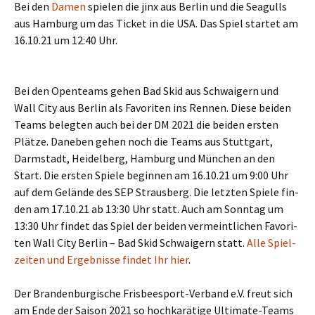
Bei den
Damen
spie­len die jinx aus Ber­lin und die Seagulls
aus Ham­burg um das Ticket in die USA. Das Spiel star­tet am
16.10.21 um 12:40 Uhr.
Bei den Open­teams gehen Bad Skid aus Schwai­gern und
Wall City aus Ber­lin als Favo­ri­ten ins Ren­nen. Die­se bei­den
Teams beleg­ten auch bei der DM 2021 die bei­den ers­ten
Plät­ze. Dane­ben gehen noch die Teams aus Stutt­gart,
Darm­stadt, Hei­del­berg, Ham­burg und Mün­chen an den
Start. Die ers­ten Spie­le begin­nen am 16.10.21 um 9:00 Uhr
auf dem Gelän­de des SEP Straus­berg. Die letz­ten Spie­le fin­
den am 17.10.21 ab 13:30 Uhr statt. Auch am Sonn­tag um
13:30 Uhr fin­det das Spiel der bei­den ver­meint­li­chen Favo­ri­
ten Wall City Ber­lin – Bad Skid Schwai­gern statt.
Alle Spiel­
zei­ten und Ergeb­nis­se fin­det Ihr hier
.
Der Bran­den­bur­gi­sche Fris­bee­s­port-Ver­band e.V. freut sich
am Ende der Sai­son 2021 so hoch­ka­rä­ti­ge Ulti­ma­te-Teams