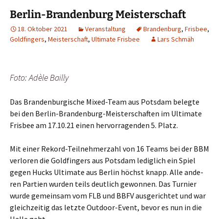
Berlin-Brandenburg Meisterschaft
18. Oktober 2021
Veranstaltung
Brandenburg
,
Frisbee
,
Goldfingers
,
Meisterschaft
,
Ultimate Frisbee
Lars Schmäh
Foto: Adè­le Bailly
Das Bran­den­bur­gi­sche Mixed-Team aus Pots­dam beleg­te
bei den Ber­lin-Bran­den­burg-Meis­ter­schaf­ten im Ulti­ma­te
Fris­bee am 17.10.21 einen her­vor­ra­gen­den 5. Platz.
Mit einer Rekord-Teil­neh­mer­zahl von 16 Teams bei der BBM
ver­lo­ren die Gold­fin­gers aus Pots­dam ledig­lich ein Spiel
gegen Hucks Ulti­ma­te aus Ber­lin höchst knapp. Alle ande­
ren Par­tien wur­den teils deut­lich gewon­nen. Das Tur­nier
wur­de gemein­sam vom FLB und BBFV aus­ge­rich­tet und war
gleich­zei­tig das letz­te Out­door-Event, bevor es nun in die