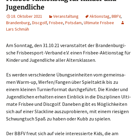
Jugendliche
18. Oktober 2021
Veranstaltung
Aktionstag
,
BBFV
,
Brandenburg
,
Discgolf
,
Frisbee
,
Potsdam
,
Ultimate Frisbee
Lars Schmäh
Am Sonn­tag, den 31.10.21 ver­an­stal­tet der Bran­den­bur­gi­
sche Fris­bee­s­port-Ver­band e.V. einen Fris­bee-Akti­ons­tag für
Kin­der und Jugend­li­che aller Altersklassen.
Es wer­den ver­schie­de­ne Übungs­ein­hei­ten vom gemein­sa­
men Warm-up, Werfen/Fangen über Spiel­tak­tik bis zu
einem klei­nen Tur­nier­for­mat durch­ge­führt. Die Kin­der und
Jugend­li­chen erhal­ten einen Ein­blick in die Dis­zi­pli­nen Ulti­
ma­te Fris­bee und Disc­golf. Dane­ben gibt es Mög­lich­kei­ten
sich auf einer Slack­li­ne aus­zu­pro­bie­ren, mit einem rie­si­gen
Schwung­tuch Spaß zu haben oder Kubb zu spielen.
Der BBFV freut sich auf vie­le inter­es­sier­te Kids, die am