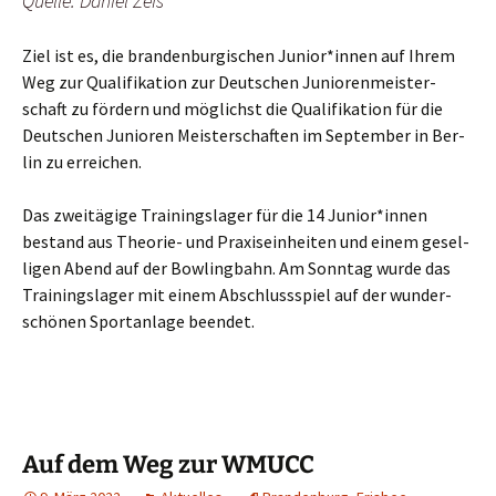
Quel­le: Dani­el Zeis
Ziel ist es, die bran­den­bur­gi­schen Junior*innen auf Ihrem
Weg zur Qua­li­fi­ka­ti­on zur Deut­schen Junio­ren­meis­ter­
schaft zu för­dern und mög­lichst die Qua­li­fi­ka­ti­on für die
Deut­schen Junio­ren Meis­ter­schaf­ten im Sep­tem­ber in Ber­
lin zu erreichen.
Das zwei­tä­gi­ge Trai­nings­la­ger für die 14 Junior*innen
bestand aus Theo­rie- und Pra­xis­ein­hei­ten und einem gesel­
li­gen Abend auf der Bow­ling­bahn. Am Sonn­tag wur­de das
Trai­nings­la­ger mit einem Abschluss­spiel auf der wun­der­
schö­nen Sport­an­la­ge beendet.
Auf dem Weg zur WMUCC