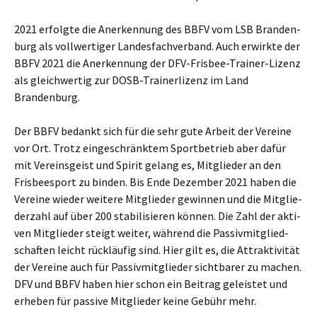
2021 erfolg­te die Aner­ken­nung des BBFV vom LSB Bran­den­
burg als voll­wer­ti­ger Lan­des­fach­ver­band. Auch erwirk­te der
BBFV 2021 die Aner­ken­nung der DFV-Fris­bee-Trai­ner-Lizenz
als gleich­wer­tig zur DOSB-Trai­ner­li­zenz im Land
Brandenburg.
Der BBFV bedankt sich für die sehr gute Arbeit der Ver­ei­ne
vor Ort. Trotz ein­ge­schränk­tem Sport­be­trieb aber dafür
mit Ver­eins­geist und Spi­rit gelang es, Mit­glie­der an den
Fris­bee­s­port zu bin­den. Bis Ende Dezem­ber 2021 haben die
Ver­ei­ne wie­der wei­te­re Mit­glie­der gewin­nen und die Mit­glie­
der­zahl auf über 200 sta­bi­li­sie­ren kön­nen. Die Zahl der akti­
ven Mit­glie­der steigt wei­ter, wäh­rend die Pas­siv­mit­glied­
schaf­ten leicht rück­läu­fig sind. Hier gilt es, die Attrak­ti­vi­tät
der Ver­ei­ne auch für Pas­siv­mit­glie­der sicht­ba­rer zu machen.
DFV und BBFV haben hier schon ein Bei­trag geleis­tet und
erhe­ben für pas­si­ve Mit­glie­der kei­ne Gebühr mehr.