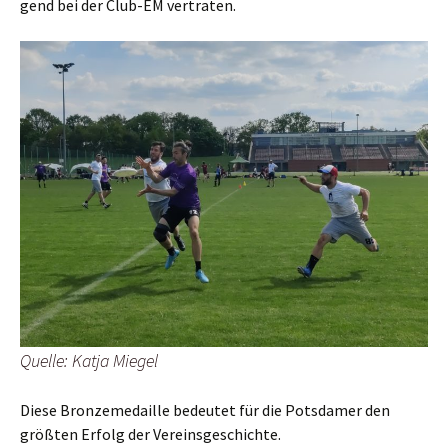
gend bei der Club-EM vertraten.
Quel­le: Kat­ja Miegel
Die­se Bron­ze­me­dail­le bedeu­tet für die Pots­da­mer den
größ­ten Erfolg der Vereinsgeschichte.