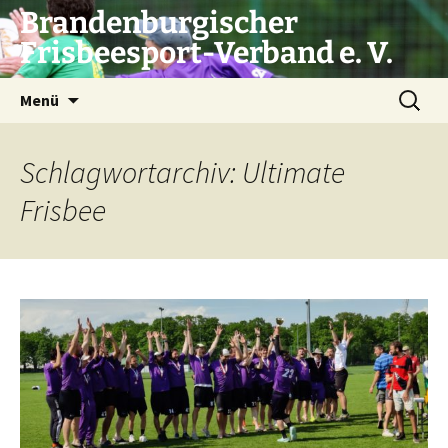
Zum
Brandenburgischer
Inhalt
Frisbeesport-Verband e. V.
springen
Suchen
Menü
nach:
Schlagwortarchiv: Ultimate
Frisbee