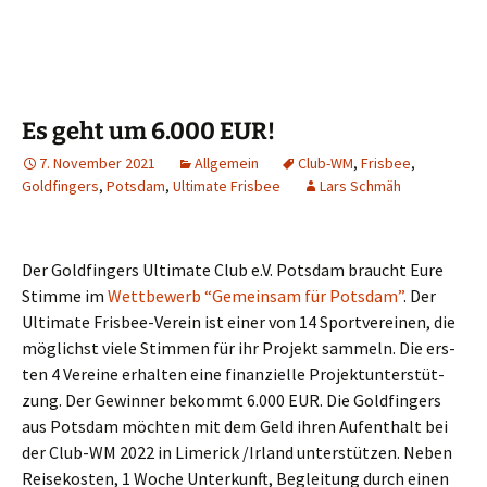
Es geht um 6.000 EUR!
7. November 2021
Allgemein
Club-WM
,
Frisbee
,
Goldfingers
,
Potsdam
,
Ultimate Frisbee
Lars Schmäh
Der Gold­fin­gers Ulti­ma­te Club e.V. Pots­dam braucht Eure
Stim­me im
Wett­be­werb “Gemein­sam für Pots­dam”
. Der
Ulti­ma­te Fris­bee-Ver­ein ist einer von 14 Sport­ver­ei­nen, die
mög­lichst vie­le Stim­men für ihr Pro­jekt sam­meln. Die ers­
ten 4 Ver­ei­ne erhal­ten eine finan­zi­el­le Pro­jekt­un­ter­stüt­
zung. Der Gewin­ner bekommt 6.000 EUR. Die Gold­fin­gers
aus Pots­dam möch­ten mit dem Geld ihren Auf­ent­halt bei
der Club-WM 2022 in Lime­rick /Irland unter­stüt­zen. Neben
Rei­se­kos­ten, 1 Woche Unter­kunft, Beglei­tung durch einen