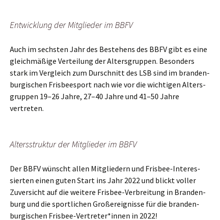
Ent­wick­lung der Mit­glie­der im BBFV
Auch im sechs­ten Jahr des Bestehens des BBFV gibt es eine
gleich­mä­ßi­ge Ver­tei­lung der Alters­grup­pen. Beson­ders
stark im Ver­gleich zum Durschnitt des LSB sind im bran­den­
bur­gi­schen Fris­bee­s­port nach wie vor die wich­ti­gen Alters­
grup­pen 19–26 Jah­re, 27–40 Jah­re und 41–50 Jah­re
vertreten.
Alters­struk­tur der Mit­glie­der im BBFV
Der BBFV wünscht allen Mit­glie­dern und Fris­bee-Inter­es­
sier­ten einen guten Start ins Jahr 2022 und blickt vol­ler
Zuver­sicht auf die wei­te­re Fris­bee-Ver­brei­tung in Bran­den­
burg und die sport­li­chen Groß­ereig­nis­se für die bran­den­
bur­gi­schen Frisbee-Vertreter*innen in 2022!