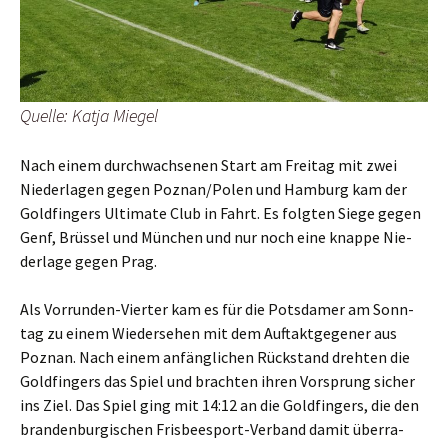
Quel­le: Kat­ja Miegel
Nach einem durch­wach­se­nen Start am Frei­tag mit zwei
Nie­der­la­gen gegen Poznan/Polen und Ham­burg kam der
Gold­fin­gers Ulti­ma­te Club in Fahrt. Es folg­ten Sie­ge gegen
Genf, Brüs­sel und Mün­chen und nur noch eine knap­pe Nie­
der­la­ge gegen Prag.
Als Vor­run­den-Vier­ter kam es für die Pots­da­mer am Sonn­
tag zu einem Wie­der­se­hen mit dem Auf­takt­ge­ge­ner aus
Poz­nan. Nach einem anfäng­li­chen Rück­stand dreh­ten die
Gold­fin­gers das Spiel und brach­ten ihren Vor­sprung sicher
ins Ziel. Das Spiel ging mit 14:12 an die Gold­fin­gers, die den
bran­den­bur­gi­schen Fris­bee­s­port-Ver­band damit über­ra­