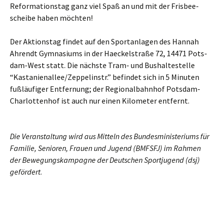
Refor­ma­ti­ons­tag ganz viel Spaß an und mit der Fris­bee­
schei­be haben möchten!
Der Akti­ons­tag fin­det auf den Sport­an­la­gen des Han­nah
Ahrendt Gym­na­si­ums in der Hae­ckel­stra­ße 72, 14471 Pots­
dam-West statt. Die nächs­te Tram- und Bus­hal­te­stel­le
“Kastanienallee/Zeppelinstr.” befin­det sich in 5 Minu­ten
fuß­läu­fi­ger Ent­fer­nung; der Regio­nal­bahn­hof Pots­dam-
Char­lot­ten­hof ist auch nur einen Kilo­me­ter entfernt.
Die Ver­an­stal­tung wird aus Mit­teln des Bun­des­mi­nis­te­ri­ums für
Fami­lie, Senio­ren, Frau­en und Jugend (BMFSFJ) im Rah­men
der Bewe­gungs­kam­pa­gne der Deut­schen Sport­ju­gend (dsj)
geför­dert
.