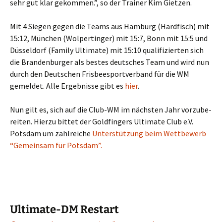
sehr gut klar gekom­men.”, so der Trai­ner Kim Gietzen.
Mit 4 Sie­gen gegen die Teams aus Ham­burg (Hard­fisch) mit
15:12, Mün­chen (Wol­per­tin­ger) mit 15:7, Bonn mit 15:5 und
Düs­sel­dorf (Fami­ly Ulti­ma­te) mit 15:10 qua­li­fi­zier­ten sich
die Bran­den­bur­ger als bes­tes deut­sches Team und wird nun
durch den Deut­schen Fris­bee­s­port­ver­band für die WM
gemel­det. Alle Ergeb­nis­se gibt es
hier
.
Nun gilt es, sich auf die Club-WM im nächs­ten Jahr vor­zu­be­
rei­ten. Hier­zu bit­tet der Gold­fin­gers Ulti­ma­te Club e.V.
Pots­dam um zahl­rei­che
Unter­stüt­zung beim Wett­be­werb
“Gemein­sam für Potsdam”.
Ultimate-DM Restart