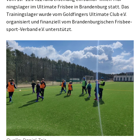
nings­la­ger im Ulti­ma­te Fris­bee in Bran­den­burg statt. Das
Trai­nings­la­ger wur­de vom Gold­fin­gers Ulti­ma­te Club e.V.
orga­ni­siert und finan­zi­ell vom Bran­den­bur­gi­schen Fris­bee­
s­port-Ver­band e.V. unterstützt.