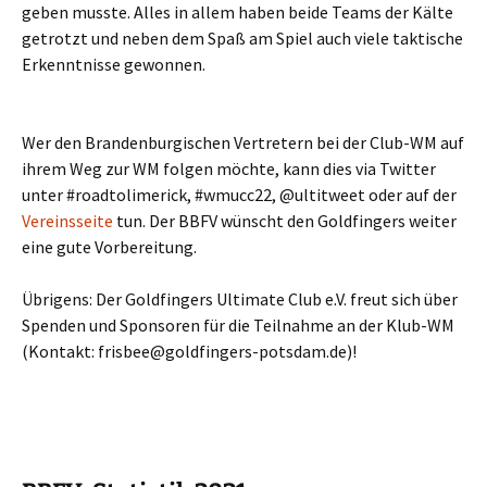
geben muss­te. Alles in allem haben bei­de Teams der Käl­te
getrotzt und neben dem Spaß am Spiel auch vie­le tak­ti­sche
Erkennt­nis­se gewonnen.
Wer den Bran­den­bur­gi­schen Ver­tre­tern bei der Club-WM auf
ihrem Weg zur WM fol­gen möch­te, kann dies via Twit­ter
unter #road­t­oli­me­rick, #wmucc22, @ultitweet oder auf der
Ver­eins­sei­te
tun. Der BBFV wünscht den Gold­fin­gers wei­ter
eine gute Vorbereitung.
Übri­gens: Der Gold­fin­gers Ulti­ma­te Club e.V. freut sich über
Spen­den und Spon­so­ren für die Teil­nah­me an der Klub-WM
(Kon­takt: frisbee@goldfingers-potsdam.de)!