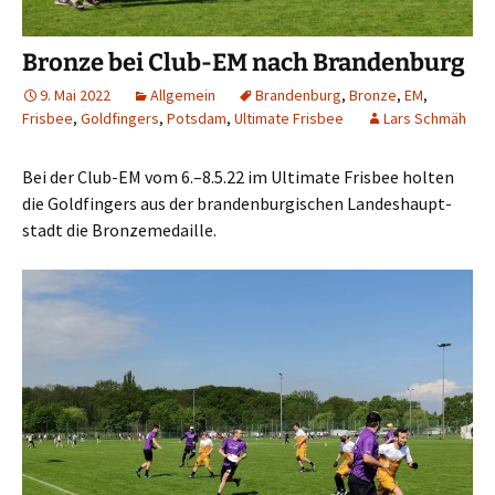
Bronze bei Club-EM nach Brandenburg
9. Mai 2022
Allgemein
Brandenburg
,
Bronze
,
EM
,
Frisbee
,
Goldfingers
,
Potsdam
,
Ultimate Frisbee
Lars Schmäh
Bei der Club-EM vom 6.–8.5.22 im Ulti­ma­te Fris­bee hol­ten
die Gold­fin­gers aus der bran­den­bur­gi­schen Lan­des­haupt­
stadt die Bronzemedaille.