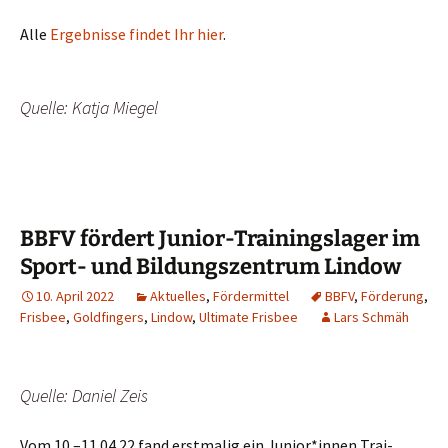
Alle
Ergeb­nis­se fin­det Ihr hier
.
Quel­le: Kat­ja Miegel
BBFV fördert Junior-Trainingslager im
Sport- und Bildungszentrum Lindow
10. April 2022
Aktuelles
,
Fördermittel
BBFV
,
Förderung
,
Frisbee
,
Goldfingers
,
Lindow
,
Ultimate Frisbee
Lars Schmäh
Quel­le: Dani­el Zeis
Vom 10.–11.04.22 fand erst­ma­lig ein Junior*innen Trai­