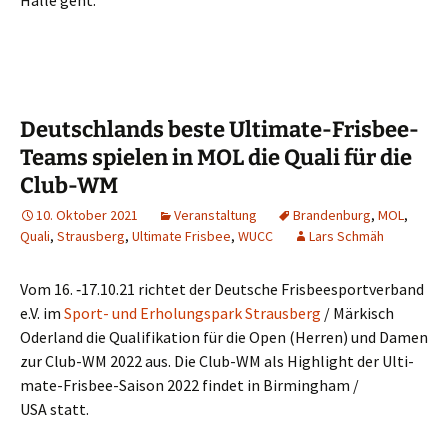
Hal­le geht.
Deutschlands beste Ultimate-Frisbee-
Teams spielen in MOL die Quali für die
Club-WM
10. Oktober 2021
Veranstaltung
Brandenburg
,
MOL
,
Quali
,
Strausberg
,
Ultimate Frisbee
,
WUCC
Lars Schmäh
Vom 16. ‑17.10.21 rich­tet der Deut­sche Fris­bee­s­port­ver­band
e.V. im
Sport- und Erho­lungs­park Straus­berg
/ Mär­kisch
Oder­land die Qua­li­fi­ka­ti­on für die Open (Her­ren) und Damen
zur Club-WM 2022 aus. Die Club-WM als High­light der Ulti­
ma­te-Fris­bee-Sai­son 2022 fin­det in Bir­ming­ham /
USA statt.