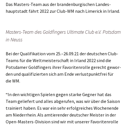
Das Mas­ters-Team aus der bran­den­bur­gi­schen Lan­des­
haupt­stadt fährt 2022 zur Club-WM nach Lime­rick in Irland.
Mas­ters-Team des Gold­fin­gers Ulti­ma­te Club e.V. Pots­dam
in Neuss
Bei der Qua­li­fi­ka­ti­on vom 25.–26.09.21 der deut­schen Club-
Teams für die Welt­meis­ter­schaft in Irland 2022 sind die
Pots­da­mer Gold­fin­gers ihrer Favo­ri­ten­rol­le gerecht gewor­
den und qua­li­fi­zier­ten sich am Ende ver­lust­punkt­frei für
die WM.
“In den wich­ti­gen Spie­len gegen star­ke Geg­ner hat das
Team gelie­fert und alles abge­ru­fen, was wir über die Sai­son
trai­niert haben. Es war ein sehr erfolg­rei­ches Wochen­en­de
am Nie­der­rhein. Als amtie­ren­der deut­scher Meis­ter in der
Open-Mas­ters-Divi­si­on sind wir mit unse­rer Favo­ri­ten­rol­le