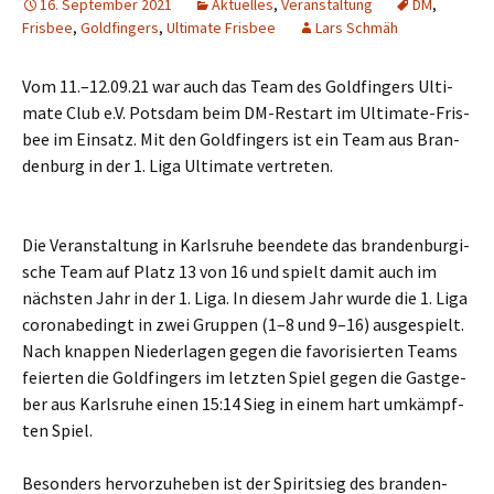
16. September 2021
Aktuelles
,
Veranstaltung
DM
,
Frisbee
,
Goldfingers
,
Ultimate Frisbee
Lars Schmäh
Vom 11.–12.09.21 war auch das Team des Gold­fin­gers Ulti­
ma­te Club e.V. Pots­dam beim DM-Restart im Ulti­ma­te-Fris­
bee im Ein­satz. Mit den Gold­fin­gers ist ein Team aus Bran­
den­burg in der 1. Liga Ulti­ma­te vertreten.
Die Ver­an­stal­tung in Karls­ru­he been­de­te das bran­den­bur­gi­
sche Team auf Platz 13 von 16 und spielt damit auch im
nächs­ten Jahr in der 1. Liga. In die­sem Jahr wur­de die 1. Liga
coro­nabe­dingt in zwei Grup­pen (1–8 und 9–16) aus­ge­spielt.
Nach knap­pen Nie­der­la­gen gegen die favo­ri­sier­ten Teams
fei­er­ten die Gold­fin­gers im letz­ten Spiel gegen die Gast­ge­
ber aus Karls­ru­he einen 15:14 Sieg in einem hart umkämpf­
ten Spiel.
Beson­ders her­vor­zu­he­ben ist der Spi­rit­sieg des bran­den­