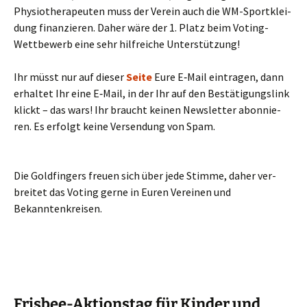
Phy­sio­the­ra­peu­ten muss der Ver­ein auch die WM-Sport­klei­
dung finan­zie­ren. Daher wäre der 1. Platz beim Voting-
Wett­be­werb eine sehr hilf­rei­che Unterstützung!
Ihr müsst nur auf die­ser
Sei­te
Eure E‑Mail ein­tra­gen, dann
erhal­tet Ihr eine E‑Mail, in der Ihr auf den Bestä­ti­gungs­link
klickt – das wars! Ihr braucht kei­nen News­let­ter abon­nie­
ren. Es erfolgt kei­ne Ver­sen­dung von Spam.
Die Gold­fin­gers freu­en sich über jede Stim­me, daher ver­
brei­tet das Voting ger­ne in Euren Ver­ei­nen und
Bekanntenkreisen.
Frisbee-Aktionstag für Kinder und