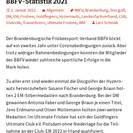
BBFV-Statistik 2021
2. Januar 2022
Allgemein
BBFV
,
Brandenburg
,
Discgolf
,
DM
,
EM
,
Frisbee
,
Goldfingers
,
Hyzernauts
,
Landesfachverband
,
LSB
,
Statistik
,
Trainerlizenz
,
Ultimate Frisbee
,
WM
Lars Schmäh
Der Bran­den­bur­gi­sche Fris­bee­s­port-Ver­band BBFV blickt
auf ein zwei­tes Jahr unter Coro­nabe­din­gun­gen zurück. Aber
trotz wid­ri­ger Rah­men­be­din­gun­gen konn­ten die Mit­glie­der
des BBFV wie­der zahl­rei­che sport­li­che Erfol­ge in die
Mark holen.
Zu aller erst sind wie­der ein­mal die Disc­gol­fer der Hyzer­n­
auts her­vor­zu­he­ben: Susann Fischer und Geor­ge Braun hol­
ten 2 EM-Sil­ber­me­dail­len nach Bran­den­burg. Bei der DM
gewan­nen Anto­nia Faber und Geor­ge Braun je einen Titel,
Jens Erd­mann und Oli­ver Möl­le­mann hol­ten zwei wei­te­re
Medail­len. Im Ulti­ma­te Fris­bee hat sich der Gold­fin­gers
Ulti­ma­te Club e.V. Pots­dam ohne Nie­der­la­ge für die Teil­
nah­me an der Club-EM 2022 in Irland qualifiziert.