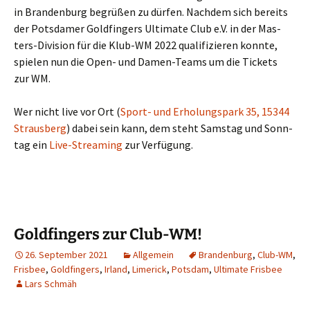
in Bran­den­burg begrü­ßen zu dür­fen. Nach­dem sich bereits
der Pots­da­mer Gold­fin­gers Ulti­ma­te Club e.V. in der Mas­
ters-Divi­si­on für die Klub-WM 2022 qua­li­fi­zie­ren konn­te,
spie­len nun die Open- und Damen-Teams um die Tickets
zur WM.
Wer nicht live vor Ort (
Sport- und Erho­lungs­park 35, 15344
Straus­berg
) dabei sein kann, dem steht Sams­tag und Sonn­
tag ein
Live-Strea­ming
zur Verfügung.
Goldfingers zur Club-WM!
26. September 2021
Allgemein
Brandenburg
,
Club-WM
,
Frisbee
,
Goldfingers
,
Irland
,
Limerick
,
Potsdam
,
Ultimate Frisbee
Lars Schmäh