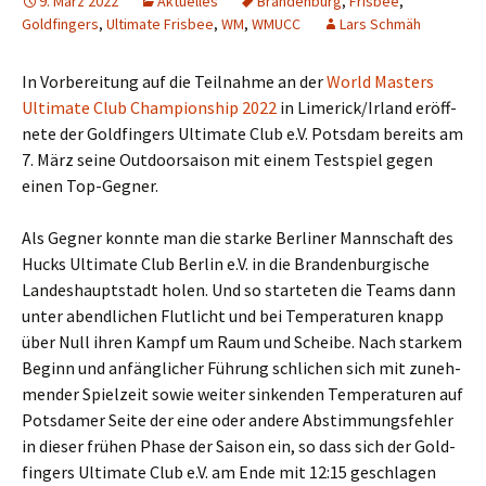
9. März 2022
Aktuelles
Brandenburg
,
Frisbee
,
Goldfingers
,
Ultimate Frisbee
,
WM
,
WMUCC
Lars Schmäh
In Vor­be­rei­tung auf die Teil­nah­me an der
World Mas­ters
Ulti­ma­te Club Cham­pi­on­ship 2022
in Limerick/Irland eröff­
ne­te der Gold­fin­gers Ulti­ma­te Club e.V. Pots­dam bereits am
7. März sei­ne Out­door­sai­son mit einem Test­spiel gegen
einen Top-Gegner.
Als Geg­ner konn­te man die star­ke Ber­li­ner Mann­schaft des
Hucks Ulti­ma­te Club Ber­lin e.V. in die Bran­den­bur­gi­sche
Lan­des­haupt­stadt holen. Und so star­te­ten die Teams dann
unter abend­li­chen Flut­licht und bei Tem­pe­ra­tu­ren knapp
über Null ihren Kampf um Raum und Schei­be. Nach star­kem
Beginn und anfäng­li­cher Füh­rung schli­chen sich mit zuneh­
men­der Spiel­zeit sowie wei­ter sin­ken­den Tem­pe­ra­tu­ren auf
Pots­da­mer Sei­te der eine oder ande­re Abstim­mungs­feh­ler
in die­ser frü­hen Pha­se der Sai­son ein, so dass sich der Gold­
fin­gers Ulti­ma­te Club e.V. am Ende mit 12:15 geschla­gen